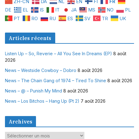
ZH-CN
DA
NL
EN
FI
FR
DE
EL
IS
IT
JA
MS
NO
PL
PT
RO
RU
ES
SV
TR
UK
Articles récents
Listen Up – So, Reverie – All You See In Dreams (EP)
8 août
2026
News – Westside Cowboy – Dobro
8 août 2026
News – The Chain Gang of 1974 – Tired To Shine
8 août 2026
News – @ – Punish My Mind
8 août 2026
News – Los Bitchos – Hang Up (Pt 2)
7 août 2026
Archives
A