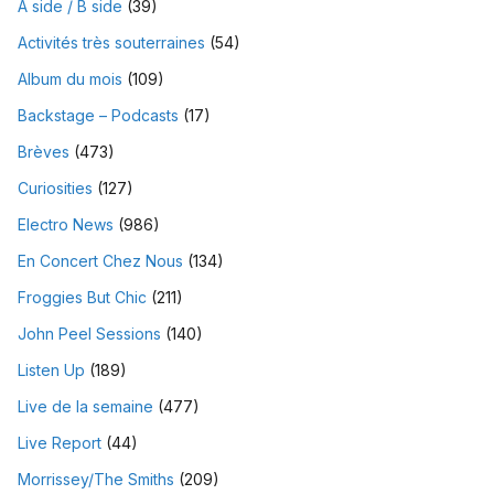
A side / B side
(39)
Activités très souterraines
(54)
Album du mois
(109)
Backstage – Podcasts
(17)
Brèves
(473)
Curiosities
(127)
Electro News
(986)
En Concert Chez Nous
(134)
Froggies But Chic
(211)
John Peel Sessions
(140)
Listen Up
(189)
Live de la semaine
(477)
Live Report
(44)
Morrissey/The Smiths
(209)