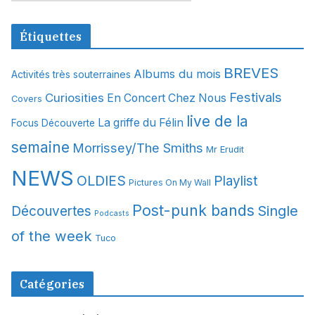
r
c
Étiquettes
h
i
BREVES
Albums du mois
Activités très souterraines
v
Festivals
Curiosities
e
En Concert Chez Nous
Covers
s
live de la
La griffe du Félin
Focus Découverte
semaine
Morrissey/The Smiths
Mr Erudit
NEWS
OLDIES
Playlist
Pictures On My Wall
Post-punk bands
Single
Découvertes
Podcasts
of the week
Tuco
Catégories