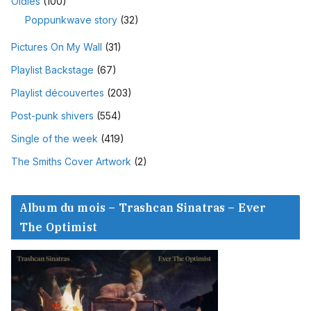
Oldies
(100)
Poppunkwave story
(32)
Pictures On My Wall
(31)
Playlist Backstage
(67)
Playlist découvertes
(203)
Post-punk shivers
(554)
Single of the week
(419)
The Smiths Cover Artwork
(2)
Album du mois – Trashcan Sinatras – Ever
The Optimist