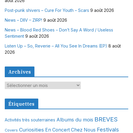
août 2026
Post-punk shivers – Cure For Youth – Scars
9 août 2026
News – DIIV – ZIRP!
9 août 2026
News – Blood Red Shoes – Don’t Say A Word / Useless
Sentiment
9 août 2026
Listen Up – So, Reverie – All You See In Dreams (EP)
8 août
2026
Archives
A
r
c
Étiquettes
h
i
BREVES
Albums du mois
Activités très souterraines
v
Festivals
Curiosities
e
En Concert Chez Nous
Covers