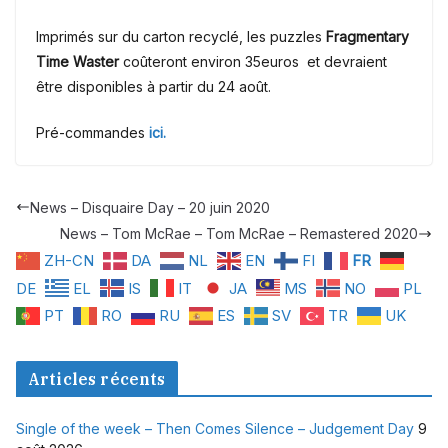
Imprimés sur du carton recyclé, les puzzles
Fragmentary
Time Waster
coûteront environ 35euros et devraient
être disponibles à partir du 24 août.
Pré-commandes
ici.
News – Disquaire Day – 20 juin 2020
News – Tom McRae – Tom McRae – Remastered 2020
ZH-CN
DA
NL
EN
FI
FR
DE
EL
IS
IT
JA
MS
NO
PL
PT
RO
RU
ES
SV
TR
UK
Articles récents
Single of the week – Then Comes Silence – Judgement Day
9