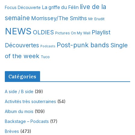
s
live de la
La griffe du Félin
Focus Découverte
semaine
Morrissey/The Smiths
Mr Erudit
NEWS
OLDIES
Playlist
Pictures On My Wall
Post-punk bands
Single
Découvertes
Podcasts
of the week
Tuco
Catégories
A side / B side
(39)
Activités très souterraines
(54)
Album du mois
(109)
Backstage – Podcasts
(17)
Brèves
(473)