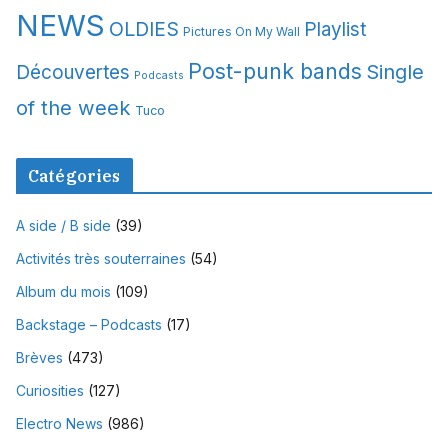
NEWS
OLDIES
Playlist
Pictures On My Wall
Post-punk bands
Single
Découvertes
Podcasts
of the week
Tuco
Catégories
A side / B side
(39)
Activités très souterraines
(54)
Album du mois
(109)
Backstage – Podcasts
(17)
Brèves
(473)
Curiosities
(127)
Electro News
(986)