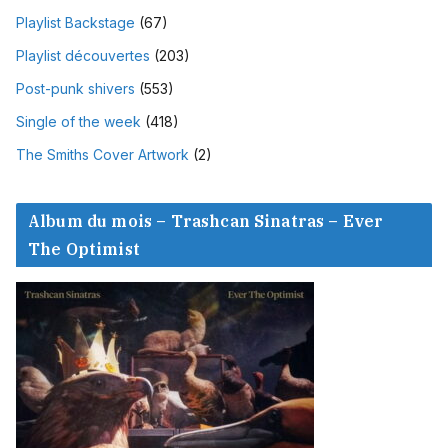
Playlist Backstage
(67)
Playlist découvertes
(203)
Post-punk shivers
(553)
Single of the week
(418)
The Smiths Cover Artwork
(2)
Album du mois – Trashcan Sinatras – Ever
The Optimist