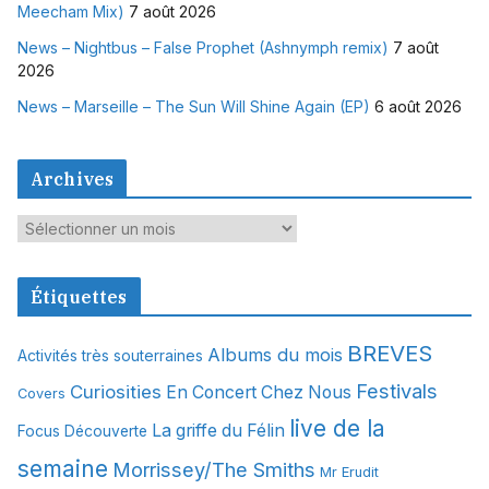
Meecham Mix)
7 août 2026
News – Nightbus – False Prophet (Ashnymph remix)
7 août
2026
News – Marseille – The Sun Will Shine Again (EP)
6 août 2026
Archives
A
r
c
Étiquettes
h
i
BREVES
Albums du mois
Activités très souterraines
v
Festivals
Curiosities
e
En Concert Chez Nous
Covers
s
live de la
La griffe du Félin
Focus Découverte
semaine
Morrissey/The Smiths
Mr Erudit