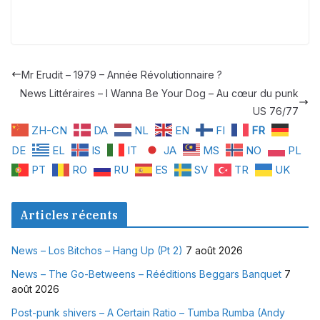
Mr Erudit – 1979 – Année Révolutionnaire ?
News Littéraires – I Wanna Be Your Dog – Au cœur du punk
US 76/77
ZH-CN
DA
NL
EN
FI
FR
DE
EL
IS
IT
JA
MS
NO
PL
PT
RO
RU
ES
SV
TR
UK
Articles récents
News – Los Bitchos – Hang Up (Pt 2)
7 août 2026
News – The Go-Betweens – Rééditions Beggars Banquet
7
août 2026
Post-punk shivers – A Certain Ratio – Tumba Rumba (Andy