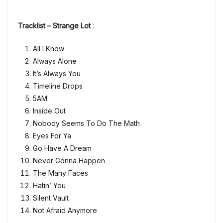
Tracklist – Strange Lot
:
All I Know
Always Alone
It’s Always You
Timeline Drops
5AM
Inside Out
Nobody Seems To Do The Math
Eyes For Ya
Go Have A Dream
Never Gonna Happen
The Many Faces
Hatin’ You
Silent Vault
Not Afraid Anymore