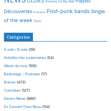
OLDIES
Playlist
Pictures On My Wall
Post-punk bands
Single
Découvertes
Podcasts
of the week
Tuco
Catégories
A side / B side
(39)
Activités très souterraines
(54)
Album du mois
(109)
Backstage – Podcasts
(17)
Brèves
(473)
Curiosities
(127)
Electro News
(986)
En Concert Chez Nous
(134)