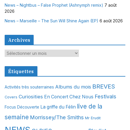
News – Nightbus – False Prophet (Ashnymph remix)
7 août
2026
News – Marseille – The Sun Will Shine Again (EP)
6 août 2026
Archives
A
r
c
Étiquettes
h
i
BREVES
Albums du mois
Activités très souterraines
v
Festivals
Curiosities
e
En Concert Chez Nous
Covers
s
live de la
La griffe du Félin
Focus Découverte
semaine
Morrissey/The Smiths
Mr Erudit
NEWS