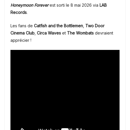
Honeymoon Forever
est sorti le 8 mai 2026 via
LAB
Records
.
Les fans de
Catfish and the Bottlemen
,
Two Door
Cinema Club
,
Circa Waves
et
The Wombats
devraient
apprécier !