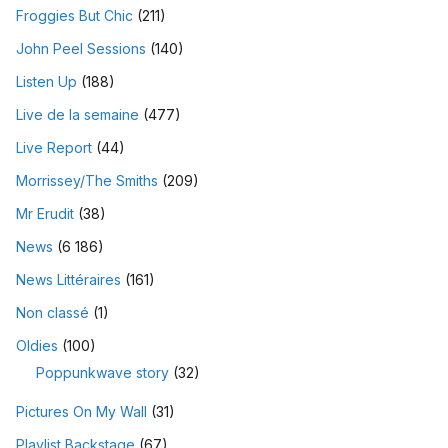
Froggies But Chic
(211)
John Peel Sessions
(140)
Listen Up
(188)
Live de la semaine
(477)
Live Report
(44)
Morrissey/The Smiths
(209)
Mr Erudit
(38)
News
(6 186)
News Littéraires
(161)
Non classé
(1)
Oldies
(100)
Poppunkwave story
(32)
Pictures On My Wall
(31)
Playlist Backstage
(67)