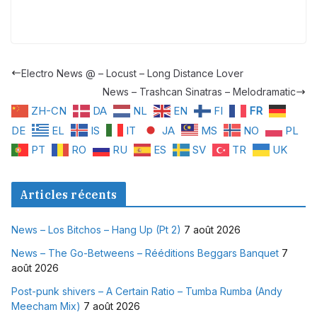
Electro News @ – Locust – Long Distance Lover
News – Trashcan Sinatras – Melodramatic
ZH-CN
DA
NL
EN
FI
FR
DE
EL
IS
IT
JA
MS
NO
PL
PT
RO
RU
ES
SV
TR
UK
Articles récents
News – Los Bitchos – Hang Up (Pt 2)
7 août 2026
News – The Go-Betweens – Rééditions Beggars Banquet
7
août 2026
Post-punk shivers – A Certain Ratio – Tumba Rumba (Andy
Meecham Mix)
7 août 2026