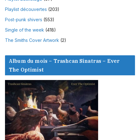
Playlist découvertes
(203)
Post-punk shivers
(553)
Single of the week
(418)
The Smiths Cover Artwork
(2)
Album du mois – Trashcan Sinatras – Ever
The Optimist