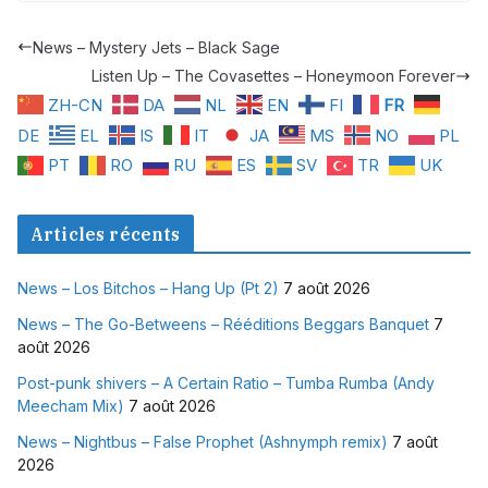
News – Mystery Jets – Black Sage
Listen Up – The Covasettes – Honeymoon Forever
ZH-CN
DA
NL
EN
FI
FR
DE
EL
IS
IT
JA
MS
NO
PL
PT
RO
RU
ES
SV
TR
UK
Articles récents
News – Los Bitchos – Hang Up (Pt 2)
7 août 2026
News – The Go-Betweens – Rééditions Beggars Banquet
7
août 2026
Post-punk shivers – A Certain Ratio – Tumba Rumba (Andy
Meecham Mix)
7 août 2026
News – Nightbus – False Prophet (Ashnymph remix)
7 août
2026