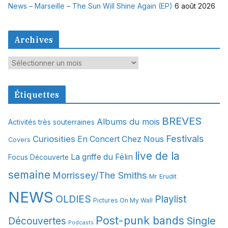
News – Marseille – The Sun Will Shine Again (EP)
6 août 2026
Archives
A
r
c
Étiquettes
h
i
BREVES
Albums du mois
Activités très souterraines
v
Festivals
Curiosities
e
En Concert Chez Nous
Covers
s
live de la
La griffe du Félin
Focus Découverte
semaine
Morrissey/The Smiths
Mr Erudit
NEWS
OLDIES
Playlist
Pictures On My Wall
Post-punk bands
Single
Découvertes
Podcasts