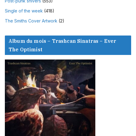
Post-punk shivers
(553)
Single of the week
(418)
The Smiths Cover Artwork
(2)
Album du mois – Trashcan Sinatras – Ever
The Optimist