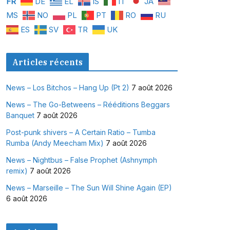
FR
DE
EL
IS
IT
JA
MS
NO
PL
PT
RO
RU
ES
SV
TR
UK
Articles récents
News – Los Bitchos – Hang Up (Pt 2)
7 août 2026
News – The Go-Betweens – Rééditions Beggars
Banquet
7 août 2026
Post-punk shivers – A Certain Ratio – Tumba
Rumba (Andy Meecham Mix)
7 août 2026
News – Nightbus – False Prophet (Ashnymph
remix)
7 août 2026
News – Marseille – The Sun Will Shine Again (EP)
6 août 2026