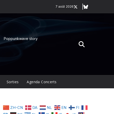
7 août 2026
Poppunkwave story
Sorties
Agenda Concerts
ZH-CN
DA
NL
EN
FI