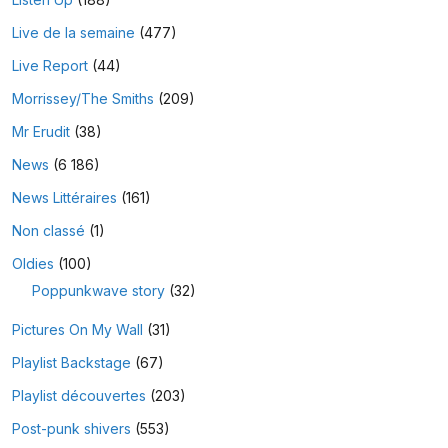
Live de la semaine
(477)
Live Report
(44)
Morrissey/The Smiths
(209)
Mr Erudit
(38)
News
(6 186)
News Littéraires
(161)
Non classé
(1)
Oldies
(100)
Poppunkwave story
(32)
Pictures On My Wall
(31)
Playlist Backstage
(67)
Playlist découvertes
(203)
Post-punk shivers
(553)