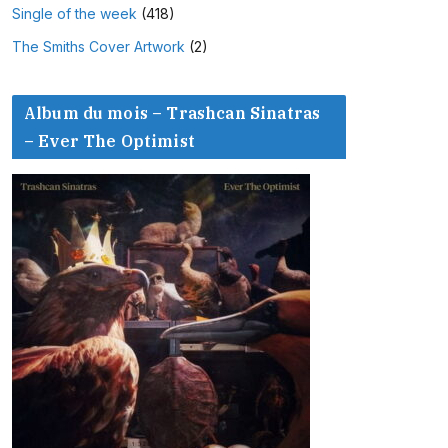
Single of the week
(418)
The Smiths Cover Artwork
(2)
Album du mois – Trashcan Sinatras
– Ever The Optimist