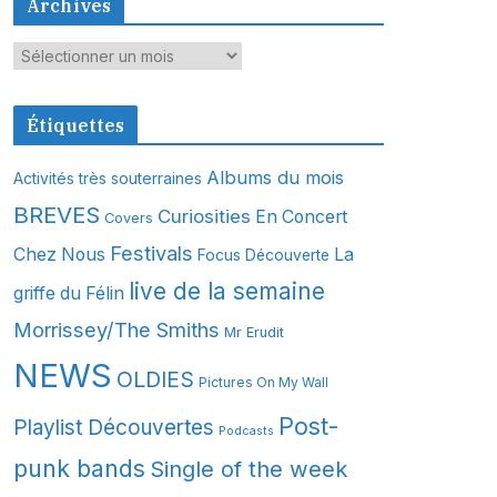
Archives
A
r
c
Étiquettes
h
i
Albums du mois
Activités très souterraines
v
BREVES
Curiosities
En Concert
Covers
e
s
Festivals
Chez Nous
La
Focus Découverte
live de la semaine
griffe du Félin
Morrissey/The Smiths
Mr Erudit
NEWS
OLDIES
Pictures On My Wall
Post-
Playlist Découvertes
Podcasts
punk bands
Single of the week