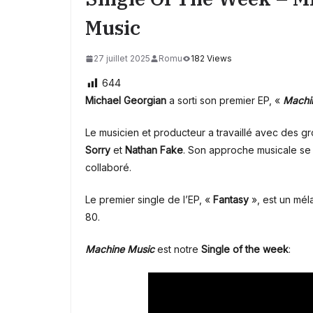
Music
27 juillet 2025
Romu
182 Views
644
Michael Georgian
a sorti son premier EP, «
Machi
Le musicien et producteur a travaillé avec des g
Sorry
et
Nathan Fake
. Son approche musicale se r
collaboré.
Le premier single de l’EP, «
Fantasy
», est un mé
80.
Machine Music
est notre
Single of the week
: