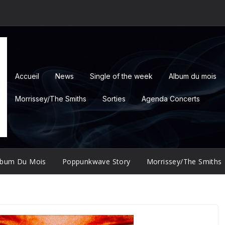
Accueil
News
Single of the week
Album du mois
Morrissey/The Smiths
Sorties
Agenda Concerts
lbum Du Mois
Poppunkwave Story
Morrissey/The Smiths