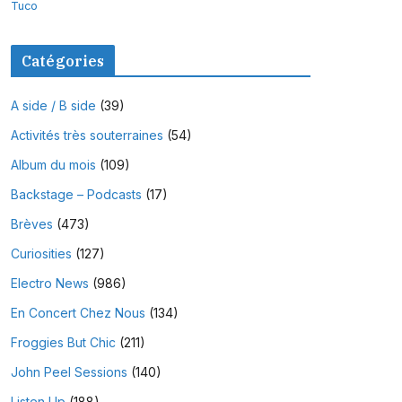
Tuco
Catégories
A side / B side
(39)
Activités très souterraines
(54)
Album du mois
(109)
Backstage – Podcasts
(17)
Brèves
(473)
Curiosities
(127)
Electro News
(986)
En Concert Chez Nous
(134)
Froggies But Chic
(211)
John Peel Sessions
(140)
Listen Up
(188)