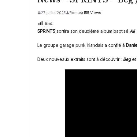
27 juillet 2025
Romu
155 Views
654
SPRINTS
sortira son deuxième album baptisé
All
Le
groupe garage punk irlandais a confié
à
Danie
Deux nouveaux extraits sont à découvrir :
Beg
e