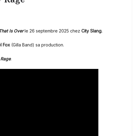
 That Is Over
le 26 septembre 2025 chez
City Slang.
l Fox
(Gilla Band) sa production.
t
Rage
.