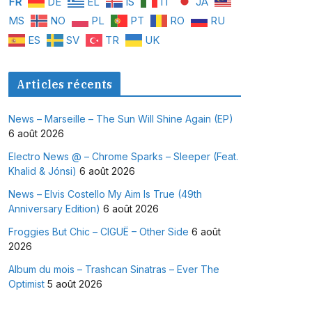
FR
DE
EL
IS
IT
JA
MS
NO
PL
PT
RO
RU
ES
SV
TR
UK
Articles récents
News – Marseille – The Sun Will Shine Again (EP)
6 août 2026
Electro News @ – Chrome Sparks – Sleeper (Feat.
Khalid & Jónsi)
6 août 2026
News – Elvis Costello My Aim Is True (49th
Anniversary Edition)
6 août 2026
Froggies But Chic – CIGUË – Other Side
6 août
2026
Album du mois – Trashcan Sinatras – Ever The
Optimist
5 août 2026