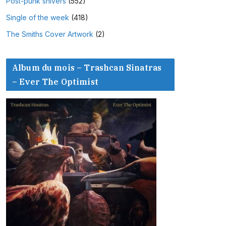
Post-punk shivers
(552)
Single of the week
(418)
The Smiths Cover Artwork
(2)
Album du mois – Trashcan Sinatras
– Ever The Optimist