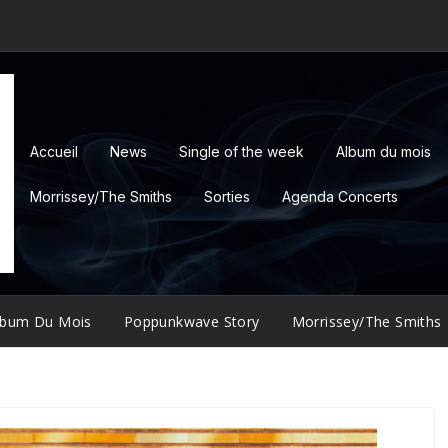
Accueil
News
Single of the week
Album du mois
Morrissey/The Smiths
Sorties
Agenda Concerts
lbum Du Mois
Poppunkwave Story
Morrissey/The Smiths