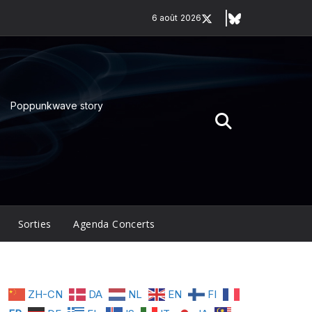
6 août 2026
Poppunkwave story
Sorties
Agenda Concerts
ZH-CN
DA
NL
EN
FI