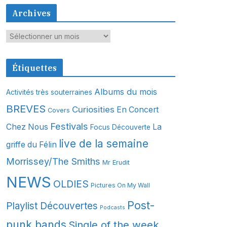
Archives
A
r
c
Étiquettes
h
i
Albums du mois
Activités très souterraines
v
BREVES
Curiosities
En Concert
Covers
e
s
Festivals
Chez Nous
La
Focus Découverte
live de la semaine
griffe du Félin
Morrissey/The Smiths
Mr Erudit
NEWS
OLDIES
Pictures On My Wall
Post-
Playlist Découvertes
Podcasts
punk bands
Single of the week