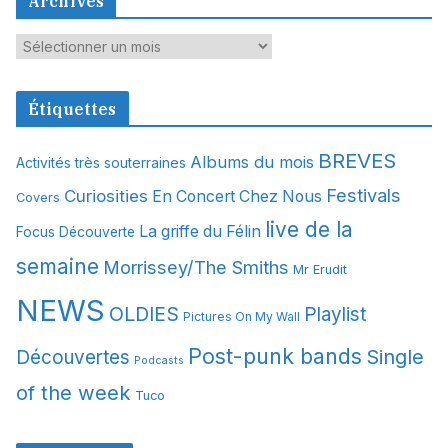
Archives
A
r
c
Étiquettes
h
i
BREVES
Albums du mois
Activités très souterraines
v
Festivals
Curiosities
e
En Concert Chez Nous
Covers
s
live de la
La griffe du Félin
Focus Découverte
semaine
Morrissey/The Smiths
Mr Erudit
NEWS
OLDIES
Playlist
Pictures On My Wall
Post-punk bands
Single
Découvertes
Podcasts
of the week
Tuco