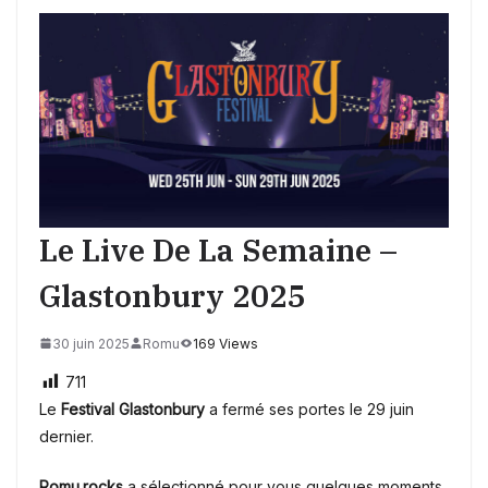
Le Live De La Semaine –
Glastonbury 2025
30 juin 2025
Romu
169 Views
711
Le
Festival Glastonbury
a fermé ses portes le 29 juin
dernier.
Romu.rocks
a sélectionné pour vous quelques moments