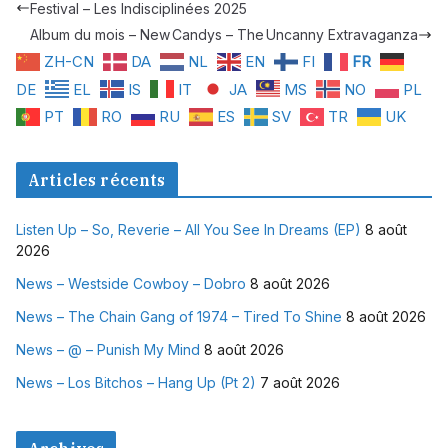
Festival – Les Indisciplinées 2025
Album du mois – New Candys – The Uncanny Extravaganza
ZH-CN
DA
NL
EN
FI
FR
DE
EL
IS
IT
JA
MS
NO
PL
PT
RO
RU
ES
SV
TR
UK
Articles récents
Listen Up – So, Reverie – All You See In Dreams (EP)
8 août
2026
News – Westside Cowboy – Dobro
8 août 2026
News – The Chain Gang of 1974 – Tired To Shine
8 août 2026
News – @ – Punish My Mind
8 août 2026
News – Los Bitchos – Hang Up (Pt 2)
7 août 2026