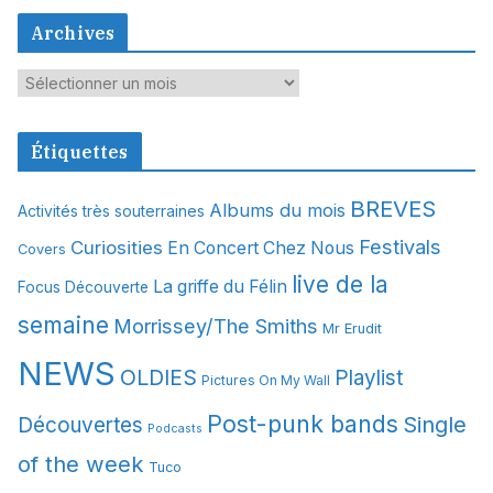
Archives
A
r
c
Étiquettes
h
i
BREVES
Albums du mois
Activités très souterraines
v
Festivals
Curiosities
e
En Concert Chez Nous
Covers
s
live de la
La griffe du Félin
Focus Découverte
semaine
Morrissey/The Smiths
Mr Erudit
NEWS
OLDIES
Playlist
Pictures On My Wall
Post-punk bands
Single
Découvertes
Podcasts
of the week
Tuco