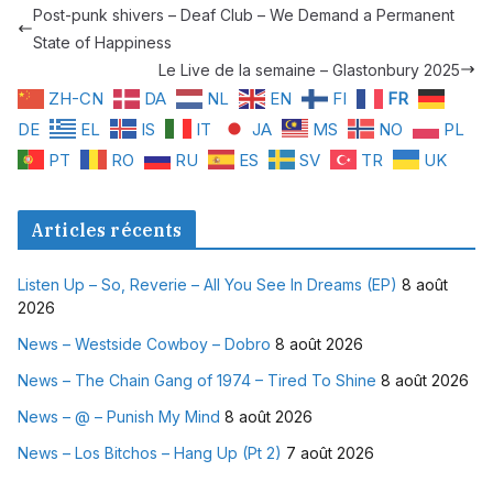
Post-punk shivers – Deaf Club – We Demand a Permanent
State of Happiness
Le Live de la semaine – Glastonbury 2025
ZH-CN
DA
NL
EN
FI
FR
DE
EL
IS
IT
JA
MS
NO
PL
PT
RO
RU
ES
SV
TR
UK
Articles récents
Listen Up – So, Reverie – All You See In Dreams (EP)
8 août
2026
News – Westside Cowboy – Dobro
8 août 2026
News – The Chain Gang of 1974 – Tired To Shine
8 août 2026
News – @ – Punish My Mind
8 août 2026
News – Los Bitchos – Hang Up (Pt 2)
7 août 2026