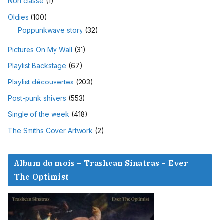
Non classé
(1)
Oldies
(100)
Poppunkwave story
(32)
Pictures On My Wall
(31)
Playlist Backstage
(67)
Playlist découvertes
(203)
Post-punk shivers
(553)
Single of the week
(418)
The Smiths Cover Artwork
(2)
Album du mois – Trashcan Sinatras – Ever
The Optimist