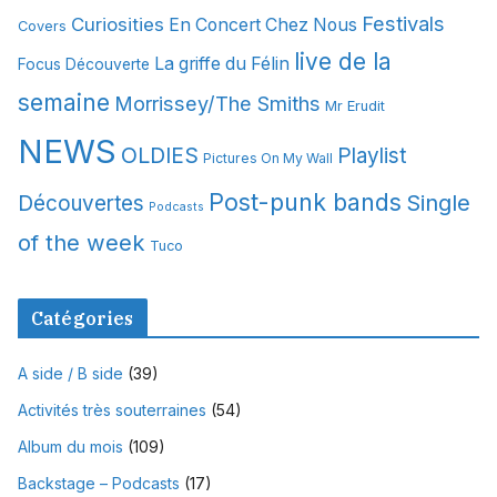
Festivals
Curiosities
e
En Concert Chez Nous
Covers
s
live de la
La griffe du Félin
Focus Découverte
semaine
Morrissey/The Smiths
Mr Erudit
NEWS
OLDIES
Playlist
Pictures On My Wall
Post-punk bands
Single
Découvertes
Podcasts
of the week
Tuco
Catégories
A side / B side
(39)
Activités très souterraines
(54)
Album du mois
(109)
Backstage – Podcasts
(17)