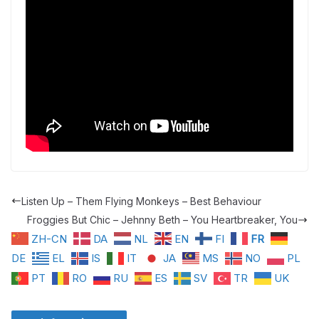
Listen Up – Them Flying Monkeys – Best Behaviour
Froggies But Chic – Jehnny Beth – You Heartbreaker, You
ZH-CN
DA
NL
EN
FI
FR
DE
EL
IS
IT
JA
MS
NO
PL
PT
RO
RU
ES
SV
TR
UK