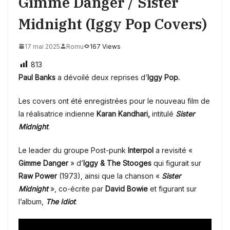
Gimme Danger / Sister
Midnight (Iggy Pop Covers)
17 mai 2025
Romu
167 Views
813
Paul Banks
a dévoilé deux reprises d’
Iggy Pop.
Les covers ont été enregistrées pour le nouveau film de
la réalisatrice indienne
Karan Kandhari,
intitulé
Sister
Midnight
.
Le leader du groupe Post-punk
Interpol
a revisité «
Gimme Danger
» d’
Iggy & The Stooges
qui figurait sur
Raw Power
(1973), ainsi que la chanson «
Sister
Midnight
», co-écrite par
David Bowie
et figurant sur
l’album,
The Idiot
.