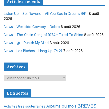
Articles récents
Listen Up – So, Reverie – All You See In Dreams (EP)
8 août
2026
News – Westside Cowboy – Dobro
8 août 2026
News – The Chain Gang of 1974 – Tired To Shine
8 août 2026
News – @ – Punish My Mind
8 août 2026
News – Los Bitchos – Hang Up (Pt 2)
7 août 2026
Archives
A
r
c
Étiquettes
h
i
BREVES
Albums du mois
Activités très souterraines
v