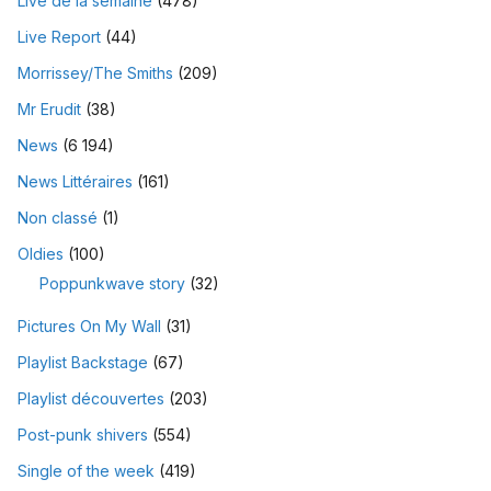
Live de la semaine
(478)
Live Report
(44)
Morrissey/The Smiths
(209)
Mr Erudit
(38)
News
(6 194)
News Littéraires
(161)
Non classé
(1)
Oldies
(100)
Poppunkwave story
(32)
Pictures On My Wall
(31)
Playlist Backstage
(67)
Playlist découvertes
(203)
Post-punk shivers
(554)
Single of the week
(419)