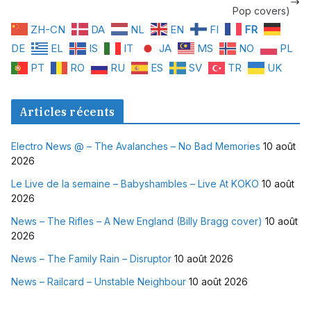
Pop covers)
ZH-CN
DA
NL
EN
FI
FR
DE
EL
IS
IT
JA
MS
NO
PL
PT
RO
RU
ES
SV
TR
UK
Articles récents
Electro News @ – The Avalanches – No Bad Memories
10 août
2026
Le Live de la semaine – Babyshambles – Live At KOKO
10 août
2026
News – The Rifles – A New England (Billy Bragg cover)
10 août
2026
News – The Family Rain – Disruptor
10 août 2026
News – Railcard – Unstable Neighbour
10 août 2026