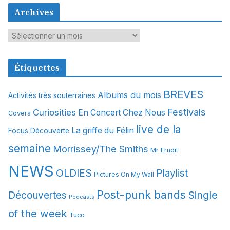
Archives
A
r
c
Étiquettes
h
i
BREVES
Albums du mois
Activités très souterraines
v
Festivals
Curiosities
e
En Concert Chez Nous
Covers
s
live de la
La griffe du Félin
Focus Découverte
semaine
Morrissey/The Smiths
Mr Erudit
NEWS
OLDIES
Playlist
Pictures On My Wall
Post-punk bands
Single
Découvertes
Podcasts
of the week
Tuco