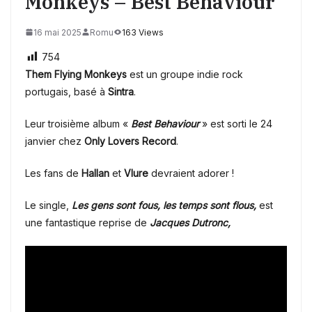
Monkeys – Best Behaviour
16 mai 2025
Romu
163 Views
754
Them Flying Monkeys
est un groupe indie rock
portugais, basé à
Sintra
.
Leur troisième album «
Best Behaviour
» est sorti le 24
janvier chez
Only Lovers Record
.
Les fans de
Hallan
et
Vlure
devraient adorer !
Le single,
Les gens sont fous, les temps sont flous,
est
une fantastique reprise de
Jacques Dutronc,