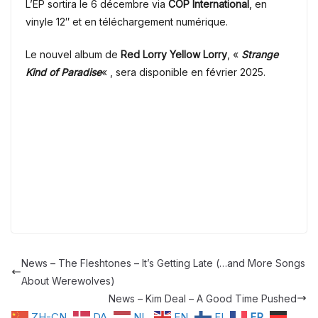
L’EP sortira le 6 décembre via
COP International
, en
vinyle 12″ et en téléchargement numérique.
Le nouvel album de
Red Lorry Yellow Lorry
, «
Strange
Kind of Paradise
« , sera disponible en février 2025.
News – The Fleshtones – It​’​s Getting Late (​…​and More Songs
About Werewolves)
News – Kim Deal – A Good Time Pushed
ZH-CN
DA
NL
EN
FI
FR