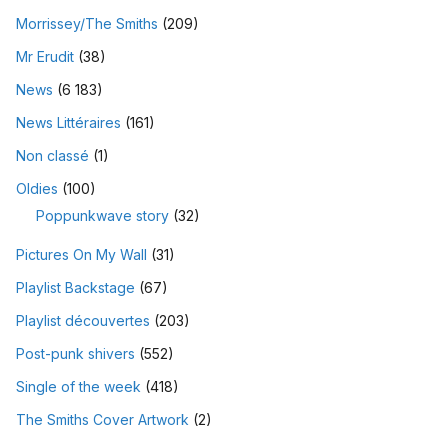
Morrissey/The Smiths
(209)
Mr Erudit
(38)
News
(6 183)
News Littéraires
(161)
Non classé
(1)
Oldies
(100)
Poppunkwave story
(32)
Pictures On My Wall
(31)
Playlist Backstage
(67)
Playlist découvertes
(203)
Post-punk shivers
(552)
Single of the week
(418)
The Smiths Cover Artwork
(2)