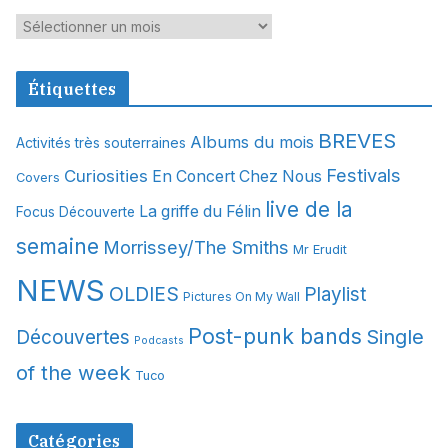
A
r
c
Étiquettes
h
i
BREVES
Albums du mois
Activités très souterraines
v
Festivals
Curiosities
e
En Concert Chez Nous
Covers
s
live de la
La griffe du Félin
Focus Découverte
semaine
Morrissey/The Smiths
Mr Erudit
NEWS
OLDIES
Playlist
Pictures On My Wall
Post-punk bands
Single
Découvertes
Podcasts
of the week
Tuco
Catégories