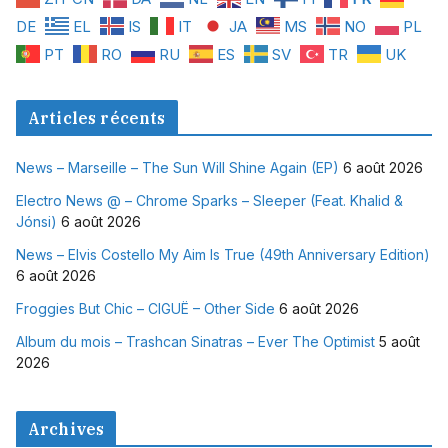
DE
EL
IS
IT
JA
MS
NO
PL
PT
RO
RU
ES
SV
TR
UK
Articles récents
News – Marseille – The Sun Will Shine Again (EP)
6 août 2026
Electro News @ – Chrome Sparks – Sleeper (Feat. Khalid &
Jónsi)
6 août 2026
News – Elvis Costello My Aim Is True (49th Anniversary Edition)
6 août 2026
Froggies But Chic – CIGUË – Other Side
6 août 2026
Album du mois – Trashcan Sinatras – Ever The Optimist
5 août
2026
Archives