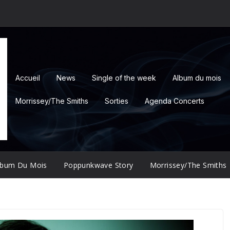
Accueil
News
Single of the week
Album du mois
Morrissey/The Smiths
Sorties
Agenda Concerts
lbum Du Mois
Poppunkwave Story
Morrissey/The Smiths