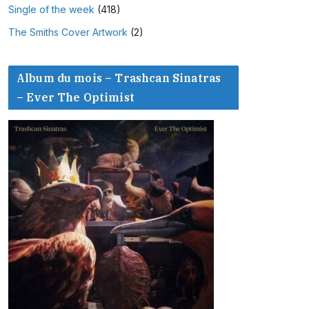
Single of the week
(418)
The Smiths Cover Artwork
(2)
Album du mois – Trashcan Sinatras
– Ever The Optimist