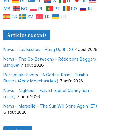
FR
DE
EL
IS
IT
JA
MS
NO
PL
PT
RO
RU
ES
SV
TR
UK
Articles récents
News – Los Bitchos – Hang Up (Pt 2)
7 août 2026
News – The Go-Betweens – Rééditions Beggars
Banquet
7 août 2026
Post-punk shivers – A Certain Ratio – Tumba
Rumba (Andy Meecham Mix)
7 août 2026
News – Nightbus – False Prophet (Ashnymph
remix)
7 août 2026
News – Marseille – The Sun Will Shine Again (EP)
6 août 2026