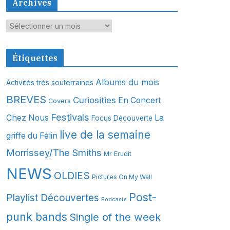
Archives
A
r
c
Étiquettes
h
i
Albums du mois
Activités très souterraines
v
BREVES
Curiosities
En Concert
Covers
e
s
Festivals
Chez Nous
La
Focus Découverte
live de la semaine
griffe du Félin
Morrissey/The Smiths
Mr Erudit
NEWS
OLDIES
Pictures On My Wall
Post-
Playlist Découvertes
Podcasts
punk bands
Single of the week