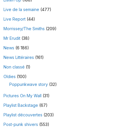
Live de la semaine
(477)
Live Report
(44)
Morrissey/The Smiths
(209)
Mr Erudit
(38)
News
(6 186)
News Littéraires
(161)
Non classé
(1)
Oldies
(100)
Poppunkwave story
(32)
Pictures On My Wall
(31)
Playlist Backstage
(67)
Playlist découvertes
(203)
Post-punk shivers
(553)