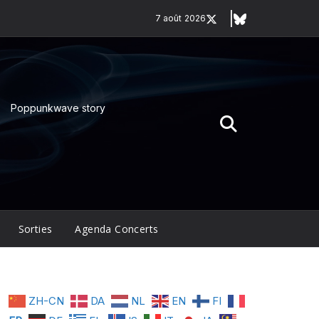
7 août 2026
Poppunkwave story
Sorties
Agenda Concerts
ZH-CN
DA
NL
EN
FI