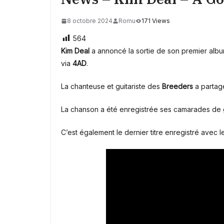
8 octobre 2024
Romu
171 Views
564
Kim Deal
a annoncé la sortie de son premier alb
via
4AD
.
La chanteuse et guitariste des
Breeders
a partagé
La chanson a été enregistrée ses camarades de
C’est également le dernier titre enregistré avec l