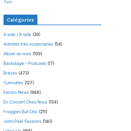
Tuco
Catégories
A side / B side
(39)
Activités très souterraines
(54)
Album du mois
(109)
Backstage – Podcasts
(17)
Brèves
(473)
Curiosities
(127)
Electro News
(986)
En Concert Chez Nous
(134)
Froggies But Chic
(211)
John Peel Sessions
(140)
Listen Up
(188)