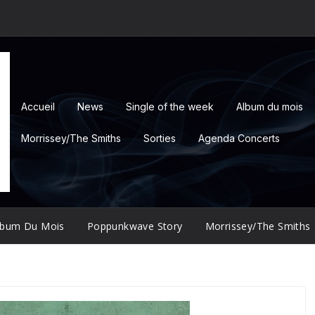
Accueil
News
Single of the week
Album du mois
Morrissey/The Smiths
Sorties
Agenda Concerts
lbum Du Mois
Poppunkwave Story
Morrissey/The Smiths