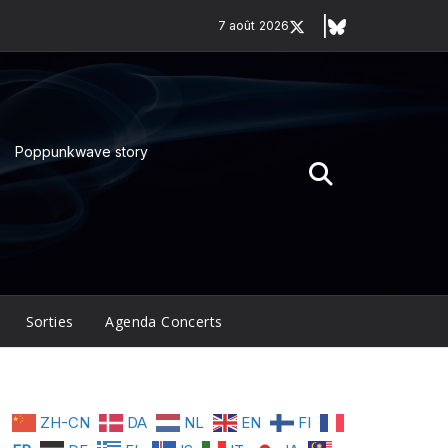
7 août 2026
Poppunkwave story
Sorties
Agenda Concerts
ZH-CN
DA
NL
EN
FI