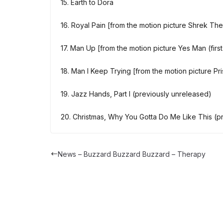
15. Earth to Dora
16. Royal Pain [from the motion picture Shrek The T
17. Man Up [from the motion picture Yes Man (first
18. Man I Keep Trying [from the motion picture P
19. Jazz Hands, Part I (previously unreleased)
20. Christmas, Why You Gotta Do Me Like This (p
News – Buzzard Buzzard Buzzard – Therapy