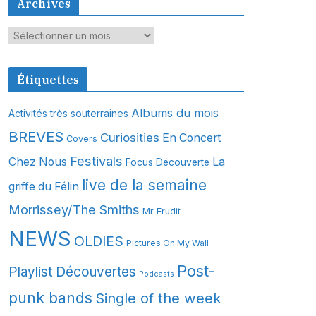
Archives
A
r
c
Étiquettes
h
i
Albums du mois
Activités très souterraines
v
BREVES
Curiosities
En Concert
Covers
e
s
Festivals
Chez Nous
La
Focus Découverte
live de la semaine
griffe du Félin
Morrissey/The Smiths
Mr Erudit
NEWS
OLDIES
Pictures On My Wall
Post-
Playlist Découvertes
Podcasts
punk bands
Single of the week