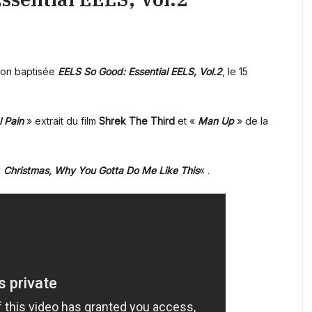
tion baptisée
EELS So Good: Essential EELS, Vol.2
, le 15
 Pain
» extrait du film
Shrek The Third
et «
Man Up
» de la
«
Christmas, Why You Gotta Do Me Like This
« .