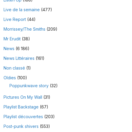
Live de la semaine
(477)
Live Report
(44)
Morrissey/The Smiths
(209)
Mr Erudit
(38)
News
(6 186)
News Littéraires
(161)
Non classé
(1)
Oldies
(100)
Poppunkwave story
(32)
Pictures On My Wall
(31)
Playlist Backstage
(67)
Playlist découvertes
(203)
Post-punk shivers
(553)