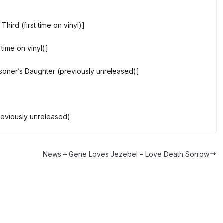
hird (first time on vinyl)]
 time on vinyl)]
risoner’s Daughter (previously unreleased)]
reviously unreleased)
News – Gene Loves Jezebel – Love Death Sorrow