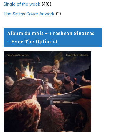
Single of the week
(418)
The Smiths Cover Artwork
(2)
Album du mois – Trashcan Sinatras
– Ever The Optimist