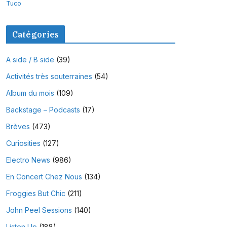
Tuco
Catégories
A side / B side
(39)
Activités très souterraines
(54)
Album du mois
(109)
Backstage – Podcasts
(17)
Brèves
(473)
Curiosities
(127)
Electro News
(986)
En Concert Chez Nous
(134)
Froggies But Chic
(211)
John Peel Sessions
(140)
Listen Up
(188)