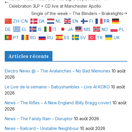
Celebration 3LP + CD live at Manchester Apollo
Single of the week – The Blinders – Brakelights
ZH-CN
DA
NL
EN
FI
FR
DE
EL
IS
IT
JA
MS
NO
PL
PT
RO
RU
ES
SV
TR
UK
Articles récents
Electro News @ – The Avalanches – No Bad Memories
10 août
2026
Le Live de la semaine – Babyshambles – Live At KOKO
10 août
2026
News – The Rifles – A New England (Billy Bragg cover)
10 août
2026
News – The Family Rain – Disruptor
10 août 2026
News – Railcard – Unstable Neighbour
10 août 2026