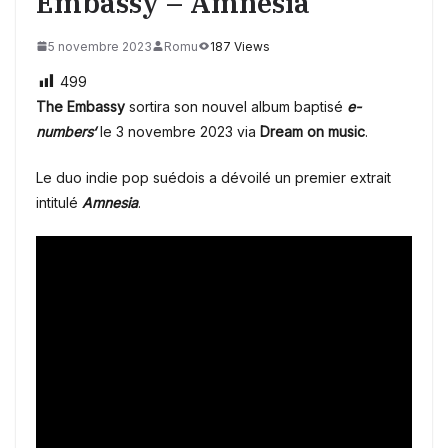
Embassy – Amnesia
5 novembre 2023
Romu
187 Views
499
The Embassy
sortira son nouvel album baptisé
e-
numbers‘
le 3 novembre 2023 via
Dream on music
.
Le duo indie pop suédois a dévoilé un premier extrait
intitulé
Amnesia
.