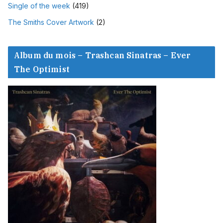
Single of the week
(419)
The Smiths Cover Artwork
(2)
Album du mois – Trashcan Sinatras – Ever
The Optimist