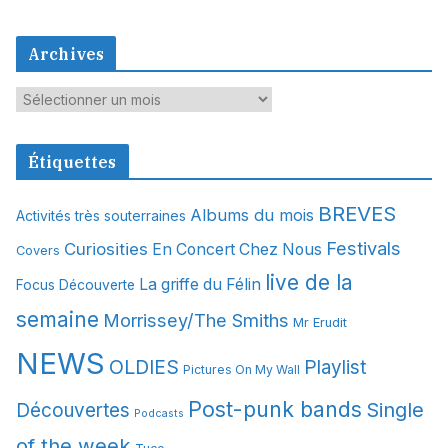
Archives
A
r
c
Étiquettes
h
i
BREVES
Albums du mois
Activités très souterraines
v
Festivals
Curiosities
e
En Concert Chez Nous
Covers
s
live de la
La griffe du Félin
Focus Découverte
semaine
Morrissey/The Smiths
Mr Erudit
NEWS
OLDIES
Playlist
Pictures On My Wall
Post-punk bands
Single
Découvertes
Podcasts
of the week