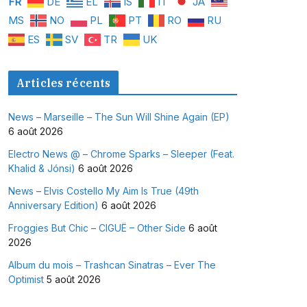
FR
DE
EL
IS
IT
JA
MS
NO
PL
PT
RO
RU
ES
SV
TR
UK
Articles récents
News – Marseille – The Sun Will Shine Again (EP)
6 août 2026
Electro News @ – Chrome Sparks – Sleeper (Feat.
Khalid & Jónsi)
6 août 2026
News – Elvis Costello My Aim Is True (49th
Anniversary Edition)
6 août 2026
Froggies But Chic – CIGUË – Other Side
6 août
2026
Album du mois – Trashcan Sinatras – Ever The
Optimist
5 août 2026