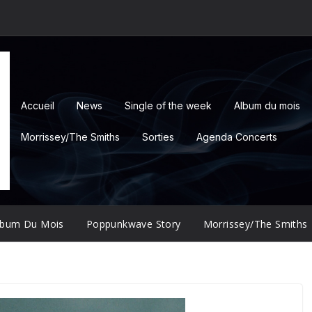
Accueil
News
Single of the week
Album du mois
Morrissey/The Smiths
Sorties
Agenda Concerts
lbum Du Mois
Poppunkwave Story
Morrissey/The Smiths