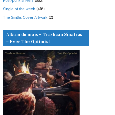
Post-punk shivers
(552)
Single of the week
(418)
The Smiths Cover Artwork
(2)
Album du mois – Trashcan Sinatras
– Ever The Optimist