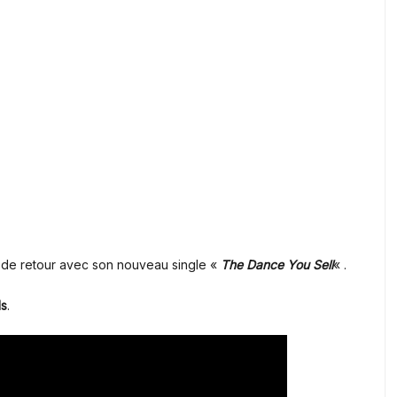
t de retour avec son nouveau single «
The Dance You Sell
« .
ds
.