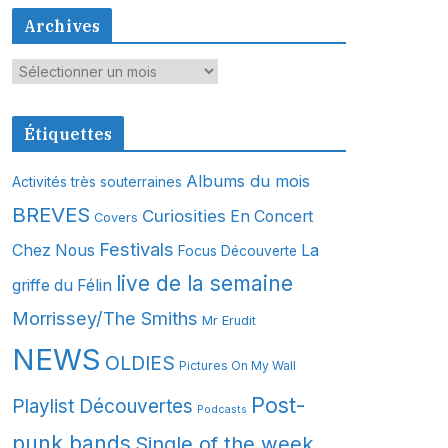
Archives
A
r
c
Étiquettes
h
i
Albums du mois
Activités très souterraines
v
BREVES
Curiosities
En Concert
Covers
e
s
Festivals
Chez Nous
La
Focus Découverte
live de la semaine
griffe du Félin
Morrissey/The Smiths
Mr Erudit
NEWS
OLDIES
Pictures On My Wall
Post-
Playlist Découvertes
Podcasts
punk bands
Single of the week