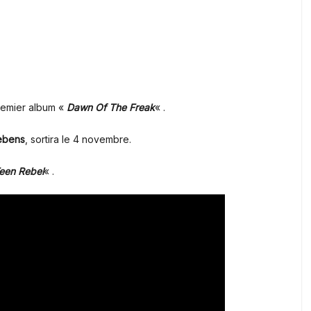
remier album «
Dawn Of The Freak
« .
ebens
, sortira le 4 novembre.
een Rebel
« .