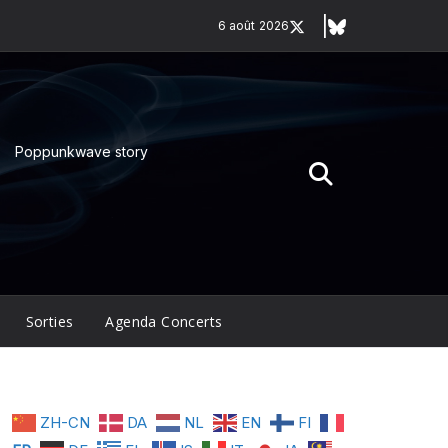
6 août 2026
Poppunkwave story
Sorties
Agenda Concerts
ZH-CN
DA
NL
EN
FI