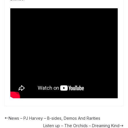
News – PJ Harvey – B-sides, Demos And Rarities
Listen up – The Orchids – Dreaming Kind