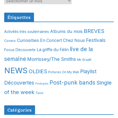
A
r
c
Étiquettes
h
i
BREVES
Albums du mois
Activités très souterraines
v
Festivals
Curiosities
e
En Concert Chez Nous
Covers
s
live de la
La griffe du Félin
Focus Découverte
semaine
Morrissey/The Smiths
Mr Erudit
NEWS
OLDIES
Playlist
Pictures On My Wall
Post-punk bands
Single
Découvertes
Podcasts
of the week
Tuco
Catégories