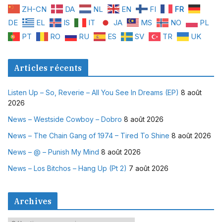
ZH-CN
DA
NL
EN
FI
FR
DE
EL
IS
IT
JA
MS
NO
PL
PT
RO
RU
ES
SV
TR
UK
Articles récents
Listen Up – So, Reverie – All You See In Dreams (EP)
8 août
2026
News – Westside Cowboy – Dobro
8 août 2026
News – The Chain Gang of 1974 – Tired To Shine
8 août 2026
News – @ – Punish My Mind
8 août 2026
News – Los Bitchos – Hang Up (Pt 2)
7 août 2026
Archives