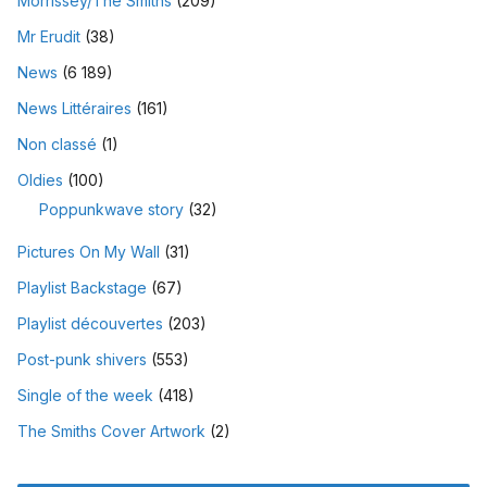
Morrissey/The Smiths
(209)
Mr Erudit
(38)
News
(6 189)
News Littéraires
(161)
Non classé
(1)
Oldies
(100)
Poppunkwave story
(32)
Pictures On My Wall
(31)
Playlist Backstage
(67)
Playlist découvertes
(203)
Post-punk shivers
(553)
Single of the week
(418)
The Smiths Cover Artwork
(2)