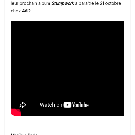
leur prochain album
Stumpwork
à paraître le 21 octobre
chez
4AD
.