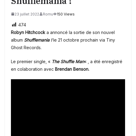
Shufflemania !
23 juillet 2022
Romu
150 Views
474
Robyn
Hitchcock
a annoncé la sortie de son nouvel
album
Shufflemania !
le 21 octobre prochain via Tiny
Ghost Records.
Le premier single, «
The Shuffle Man
« , a été enregistré
en colaboration avec
Brendan Benson.