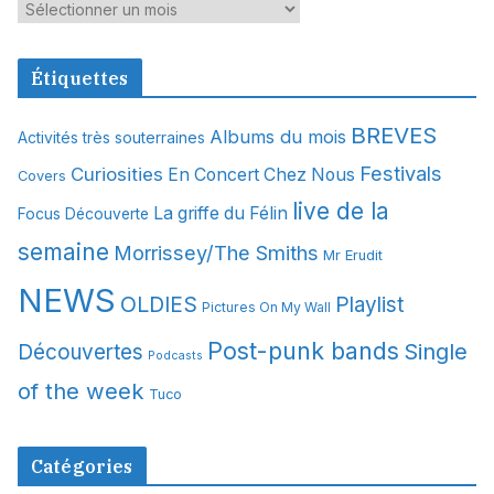
A
r
c
Étiquettes
h
i
BREVES
Albums du mois
Activités très souterraines
v
Festivals
Curiosities
e
En Concert Chez Nous
Covers
s
live de la
La griffe du Félin
Focus Découverte
semaine
Morrissey/The Smiths
Mr Erudit
NEWS
OLDIES
Playlist
Pictures On My Wall
Post-punk bands
Single
Découvertes
Podcasts
of the week
Tuco
Catégories