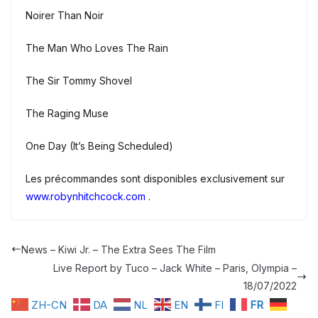
Noirer Than Noir
The Man Who Loves The Rain
The Sir Tommy Shovel
The Raging Muse
One Day (It’s Being Scheduled)
Les précommandes sont disponibles exclusivement sur
www.robynhitchcock.com
.
News – Kiwi Jr. – The Extra Sees The Film
Live Report by Tuco – Jack White – Paris, Olympia –
18/07/2022
ZH-CN
DA
NL
EN
FI
FR