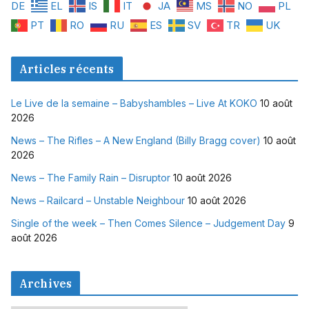
DE
EL
IS
IT
JA
MS
NO
PL
PT
RO
RU
ES
SV
TR
UK
Articles récents
Le Live de la semaine – Babyshambles – Live At KOKO
10 août
2026
News – The Rifles – A New England (Billy Bragg cover)
10 août
2026
News – The Family Rain – Disruptor
10 août 2026
News – Railcard – Unstable Neighbour
10 août 2026
Single of the week – Then Comes Silence – Judgement Day
9
août 2026
Archives