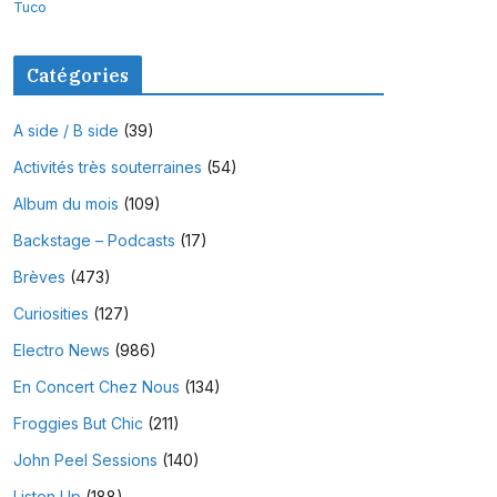
Tuco
Catégories
A side / B side
(39)
Activités très souterraines
(54)
Album du mois
(109)
Backstage – Podcasts
(17)
Brèves
(473)
Curiosities
(127)
Electro News
(986)
En Concert Chez Nous
(134)
Froggies But Chic
(211)
John Peel Sessions
(140)
Listen Up
(188)