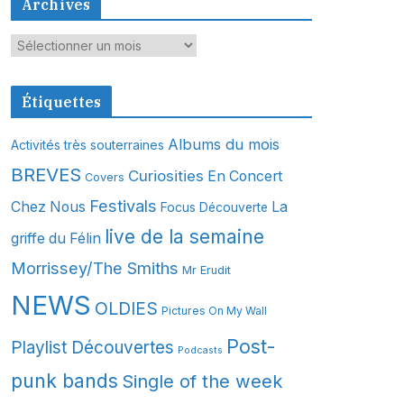
Archives
A
r
c
Étiquettes
h
i
Albums du mois
Activités très souterraines
v
BREVES
Curiosities
En Concert
Covers
e
s
Festivals
Chez Nous
La
Focus Découverte
live de la semaine
griffe du Félin
Morrissey/The Smiths
Mr Erudit
NEWS
OLDIES
Pictures On My Wall
Post-
Playlist Découvertes
Podcasts
punk bands
Single of the week