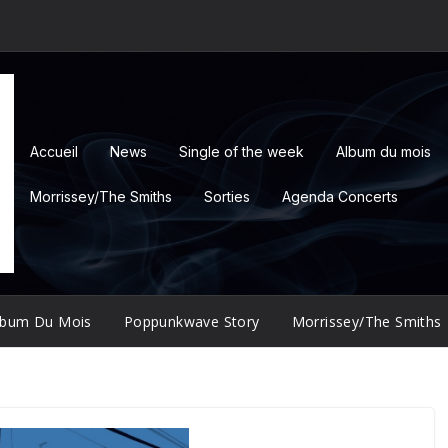
Accueil
News
Single of the week
Album du mois
Morrissey/The Smiths
Sorties
Agenda Concerts
lbum Du Mois
Poppunkwave Story
Morrissey/The Smiths