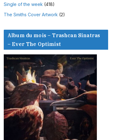
Single of the week
(418)
The Smiths Cover Artwork
(2)
Album du mois – Trashcan Sinatras
– Ever The Optimist