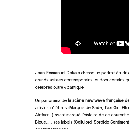
Jean-Emmanuel Deluxe
dresse un portrait érudi
grands artistes contemporains, et dont certains 
célébrés outre-Atlantique.
Un panorama de
la scène new wave française d
artistes célèbres (
Marquis de Sade
,
Taxi Girl
,
Elli
Atefact
…) ayant marqué l’histoire de ce courant m
Bleue
…), ses labels (
Celluloïd
,
Sordide Sentiment