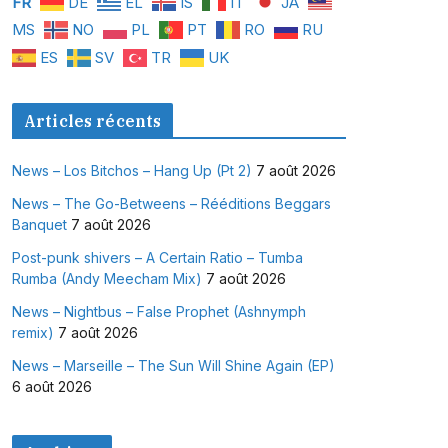
FR
DE
EL
IS
IT
JA
MS
NO
PL
PT
RO
RU
ES
SV
TR
UK
Articles récents
News – Los Bitchos – Hang Up (Pt 2)
7 août 2026
News – The Go-Betweens – Rééditions Beggars
Banquet
7 août 2026
Post-punk shivers – A Certain Ratio – Tumba
Rumba (Andy Meecham Mix)
7 août 2026
News – Nightbus – False Prophet (Ashnymph
remix)
7 août 2026
News – Marseille – The Sun Will Shine Again (EP)
6 août 2026