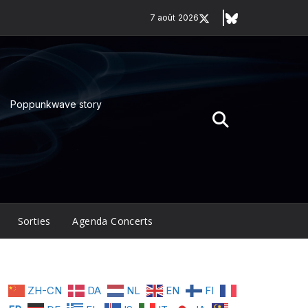
7 août 2026
Poppunkwave story
Sorties
Agenda Concerts
ZH-CN
DA
NL
EN
FI