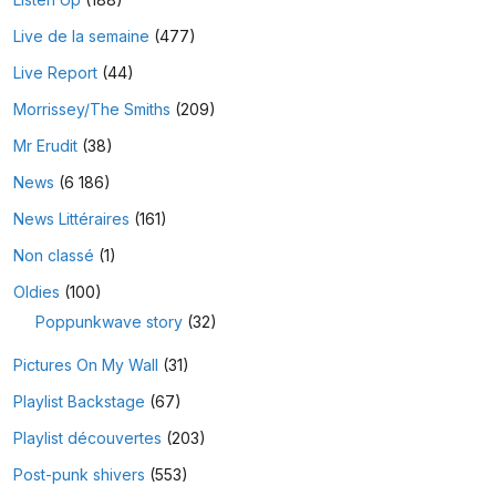
Live de la semaine
(477)
Live Report
(44)
Morrissey/The Smiths
(209)
Mr Erudit
(38)
News
(6 186)
News Littéraires
(161)
Non classé
(1)
Oldies
(100)
Poppunkwave story
(32)
Pictures On My Wall
(31)
Playlist Backstage
(67)
Playlist découvertes
(203)
Post-punk shivers
(553)