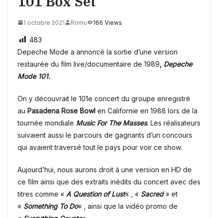
101 Box Set
1 octobre 2021
Romu
166 Views
483
Depeche Mode a annoncé la sortie d’une version
restaurée du film live/documentaire de 1989
,
Depeche
Mode 101.
On y découvrait le 101e concert du groupe enregistré
au
Pasadena Rose Bowl
en Californie en 1988 lors de la
tournée mondiale
Music For The Masses
. Les réalisateurs
suivaient aussi le parcours de gagnants d’un concours
qui avaient traversé tout le pays pour voir ce show.
Aujourd’hui, nous aurons droit à une version en HD de
ce film ainsi que des extraits inédits du concert avec des
titres comme «
A Question of Lust
« , «
Sacred
» et
«
Something To Do
« , ainsi que la vidéo promo de