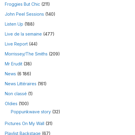
Froggies But Chic
(211)
John Peel Sessions
(140)
Listen Up
(188)
Live de la semaine
(477)
Live Report
(44)
Morrissey/The Smiths
(209)
Mr Erudit
(38)
News
(6 186)
News Littéraires
(161)
Non classé
(1)
Oldies
(100)
Poppunkwave story
(32)
Pictures On My Wall
(31)
Playlist Backstage
(67)