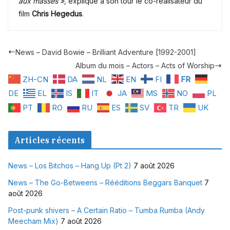
aux masses »,
explique à son tour le co-réalisateur du
film
Chris Hegedus
.
News – David Bowie – Brilliant Adventure [1992-2001]
Album du mois – Actors – Acts of Worship
ZH-CN
DA
NL
EN
FI
FR
DE
EL
IS
IT
JA
MS
NO
PL
PT
RO
RU
ES
SV
TR
UK
Articles récents
News – Los Bitchos – Hang Up (Pt 2)
7 août 2026
News – The Go-Betweens – Rééditions Beggars Banquet
7
août 2026
Post-punk shivers – A Certain Ratio – Tumba Rumba (Andy
Meecham Mix)
7 août 2026