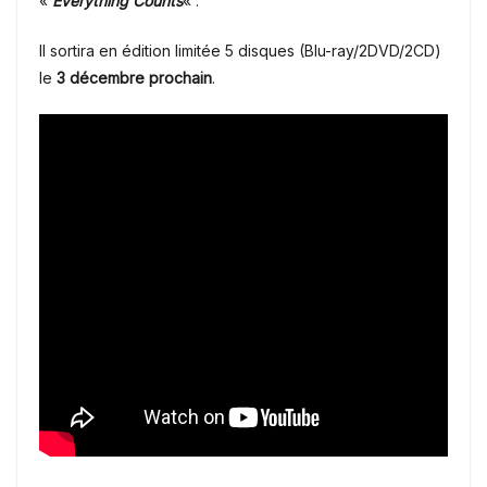
«
Everything Counts
« .
Il sortira en édition limitée 5 disques (Blu-ray/2DVD/2CD)
le
3 décembre prochain
.