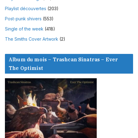
Playlist découvertes
(203)
Post-punk shivers
(553)
Single of the week
(418)
The Smiths Cover Artwork
(2)
Album du mois – Trashcan Sinatras – Ever
The Optimist