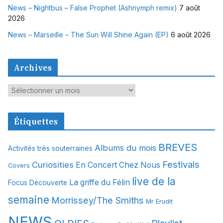
News – Nightbus – False Prophet (Ashnymph remix)
7 août
2026
News – Marseille – The Sun Will Shine Again (EP)
6 août 2026
Archives
A
r
c
Étiquettes
h
i
BREVES
Albums du mois
Activités très souterraines
v
Festivals
Curiosities
e
En Concert Chez Nous
Covers
s
live de la
La griffe du Félin
Focus Découverte
semaine
Morrissey/The Smiths
Mr Erudit
NEWS