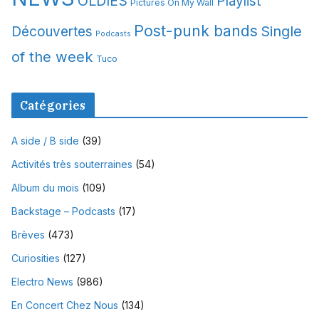
OLDIES
Playlist
Pictures On My Wall
Post-punk bands
Single
Découvertes
Podcasts
of the week
Tuco
Catégories
A side / B side
(39)
Activités très souterraines
(54)
Album du mois
(109)
Backstage – Podcasts
(17)
Brèves
(473)
Curiosities
(127)
Electro News
(986)
En Concert Chez Nous
(134)