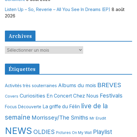
Listen Up – So, Reverie – All You See In Dreams (EP)
8 août
2026
Archives
A
r
c
Étiquettes
h
i
BREVES
Albums du mois
Activités très souterraines
v
Festivals
Curiosities
e
En Concert Chez Nous
Covers
s
live de la
La griffe du Félin
Focus Découverte
semaine
Morrissey/The Smiths
Mr Erudit
NEWS
OLDIES
Playlist
Pictures On My Wall