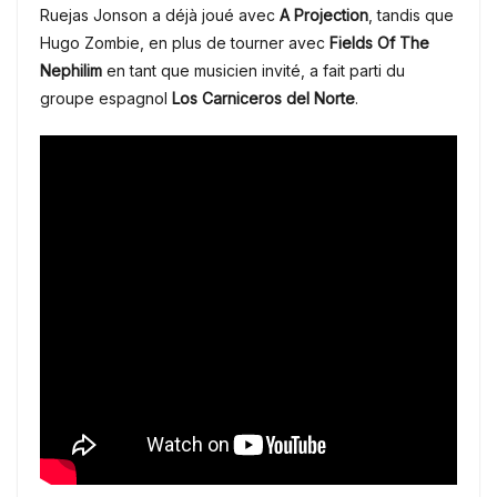
Ruejas Jonson a déjà joué avec
A Projection
, tandis que
Hugo Zombie, en plus de tourner avec
Fields Of The
Nephilim
en tant que musicien invité, a fait parti du
groupe espagnol
Los Carniceros del Norte
.