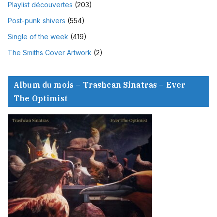
Playlist découvertes
(203)
Post-punk shivers
(554)
Single of the week
(419)
The Smiths Cover Artwork
(2)
Album du mois – Trashcan Sinatras – Ever
The Optimist