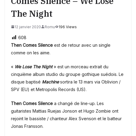
Comes Silence – We Lose
The Night
12 janvier 2020
Romu
196 Views
608
Then Comes Silence
est de retour avec un single
comme on les aime.
«
We Lose The Night
» est un morceau extrait du
cinquième album studio du groupe gothique suédois. Le
disque baptisé
Machine
sortira le 13 mars via Oblivion /
SPV (EU) et Metropolis Records (US).
Then Comes Silence
a changé de line-up. Les
guitaristes Mattias Ruejas Jonson et Hugo Zombie ont
rejoint le bassiste / chanteur Alex Svenson et le batteur
Jonas Fransson.