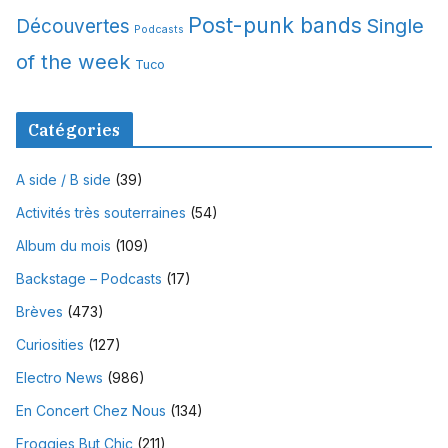
Post-punk bands
Single
Découvertes
Podcasts
of the week
Tuco
Catégories
A side / B side
(39)
Activités très souterraines
(54)
Album du mois
(109)
Backstage – Podcasts
(17)
Brèves
(473)
Curiosities
(127)
Electro News
(986)
En Concert Chez Nous
(134)
Froggies But Chic
(211)