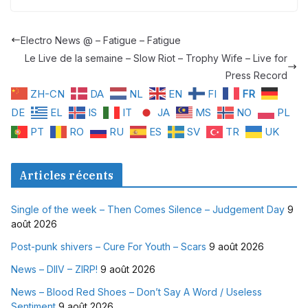
Electro News @ – Fatigue – Fatigue
Le Live de la semaine – Slow Riot – Trophy Wife – Live for
Press Record
ZH-CN
DA
NL
EN
FI
FR
DE
EL
IS
IT
JA
MS
NO
PL
PT
RO
RU
ES
SV
TR
UK
Articles récents
Single of the week – Then Comes Silence – Judgement Day
9
août 2026
Post-punk shivers – Cure For Youth – Scars
9 août 2026
News – DIIV – ZIRP!
9 août 2026
News – Blood Red Shoes – Don’t Say A Word / Useless
Sentiment
9 août 2026