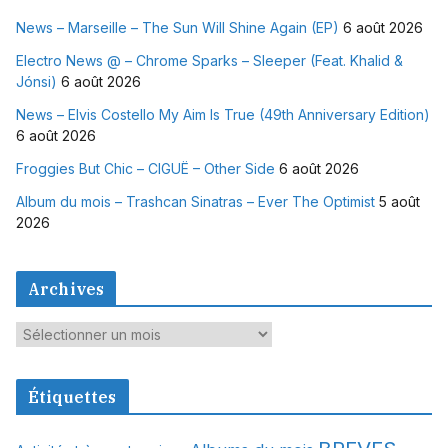
News – Marseille – The Sun Will Shine Again (EP)
6 août 2026
Electro News @ – Chrome Sparks – Sleeper (Feat. Khalid &
Jónsi)
6 août 2026
News – Elvis Costello My Aim Is True (49th Anniversary Edition)
6 août 2026
Froggies But Chic – CIGUË – Other Side
6 août 2026
Album du mois – Trashcan Sinatras – Ever The Optimist
5 août
2026
Archives
A
r
c
Étiquettes
h
i