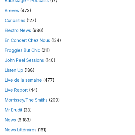
Backstage – Podcasts
(17)
Brèves
(473)
Curiosities
(127)
Electro News
(986)
En Concert Chez Nous
(134)
Froggies But Chic
(211)
John Peel Sessions
(140)
Listen Up
(188)
Live de la semaine
(477)
Live Report
(44)
Morrissey/The Smiths
(209)
Mr Erudit
(38)
News
(6 183)
News Littéraires
(161)