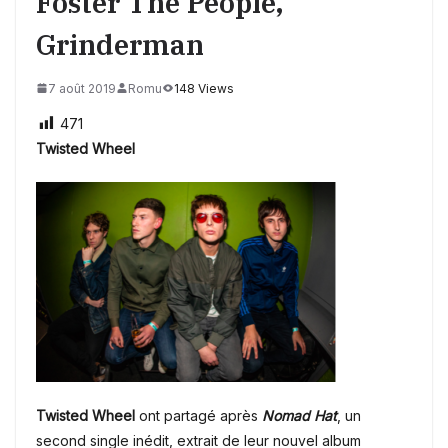
Foster The People,
Grinderman
7 août 2019
Romu
148 Views
471
Twisted Wheel
Twisted Wheel
ont partagé après
Nomad Hat
, un
second single inédit, extrait de leur nouvel album