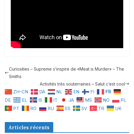
Curiosities – Supreme s’inspire de «Meat is Murder» – The
Smiths
Activités très souterraines – Salut c’est cool
ZH-CN
DA
NL
EN
FI
FR
DE
EL
IS
IT
JA
MS
NO
PL
PT
RO
RU
ES
SV
TR
UK
Articles récents