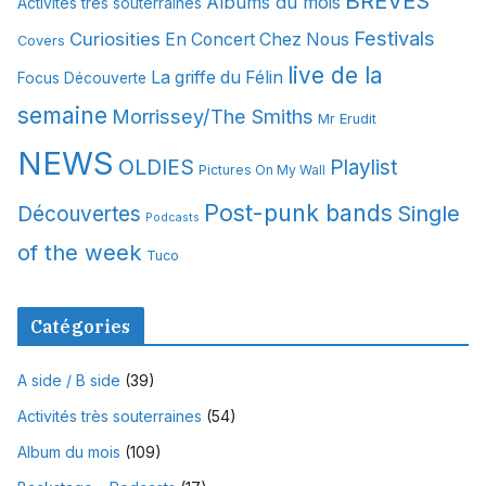
BREVES
Albums du mois
Activités très souterraines
v
Festivals
Curiosities
e
En Concert Chez Nous
Covers
s
live de la
La griffe du Félin
Focus Découverte
semaine
Morrissey/The Smiths
Mr Erudit
NEWS
OLDIES
Playlist
Pictures On My Wall
Post-punk bands
Single
Découvertes
Podcasts
of the week
Tuco
Catégories
A side / B side
(39)
Activités très souterraines
(54)
Album du mois
(109)