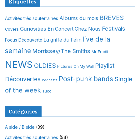
Étiquettes
h
i
BREVES
Albums du mois
Activités très souterraines
v
Festivals
Curiosities
e
En Concert Chez Nous
Covers
s
live de la
La griffe du Félin
Focus Découverte
semaine
Morrissey/The Smiths
Mr Erudit
NEWS
OLDIES
Playlist
Pictures On My Wall
Post-punk bands
Single
Découvertes
Podcasts
of the week
Tuco
Catégories
A side / B side
(39)
Activités très souterraines
(54)