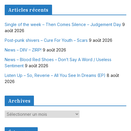
Articles récents
Single of the week – Then Comes Silence – Judgement Day
9
août 2026
Post-punk shivers – Cure For Youth – Scars
9 août 2026
News – DIIV – ZIRP!
9 août 2026
News – Blood Red Shoes – Don’t Say A Word / Useless
Sentiment
9 août 2026
Listen Up – So, Reverie – All You See In Dreams (EP)
8 août
2026
Archives
A
r
c