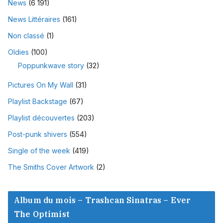
News
(6 191)
News Littéraires
(161)
Non classé
(1)
Oldies
(100)
Poppunkwave story
(32)
Pictures On My Wall
(31)
Playlist Backstage
(67)
Playlist découvertes
(203)
Post-punk shivers
(554)
Single of the week
(419)
The Smiths Cover Artwork
(2)
Album du mois – Trashcan Sinatras – Ever
The Optimist