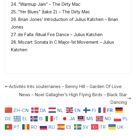
24. “Warmup Jam” – The Dirty Mac
25. “Yer Blues” (take 2) – The Dirty Mac
26. Brian Jones’ Introduction of Julius Katchen – Brian
Jones
27. de Falla: Ritual Fire Dance – Julius Katchen
28. Mozart: Sonata In C Major-1st Movement – Julius
Katchen
Activités très souterraines – Benny Hill – Garden Of Love
News – Noel Gallagher’s High Flying Birds – Black Star
Dancing
ZH-CN
DA
NL
EN
FI
FR
DE
EL
IS
IT
JA
MS
NO
PL
PT
RO
RU
ES
SV
TR
UK