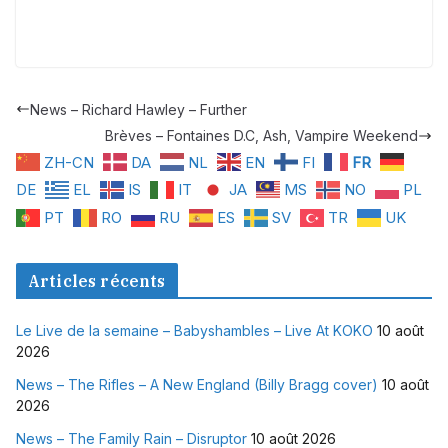
News – Richard Hawley – Further
Brèves – Fontaines D.C, Ash, Vampire Weekend
ZH-CN
DA
NL
EN
FI
FR
DE
EL
IS
IT
JA
MS
NO
PL
PT
RO
RU
ES
SV
TR
UK
Articles récents
Le Live de la semaine – Babyshambles – Live At KOKO
10 août
2026
News – The Rifles – A New England (Billy Bragg cover)
10 août
2026
News – The Family Rain – Disruptor
10 août 2026