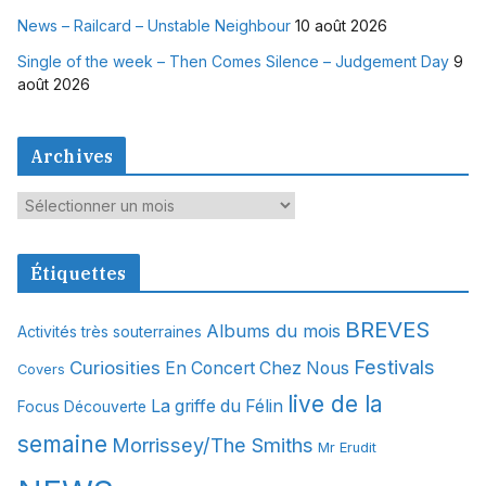
News – Railcard – Unstable Neighbour
10 août 2026
Single of the week – Then Comes Silence – Judgement Day
9
août 2026
Archives
A
r
c
Étiquettes
h
i
BREVES
Albums du mois
Activités très souterraines
v
Festivals
Curiosities
e
En Concert Chez Nous
Covers
s
live de la
La griffe du Félin
Focus Découverte
semaine
Morrissey/The Smiths
Mr Erudit