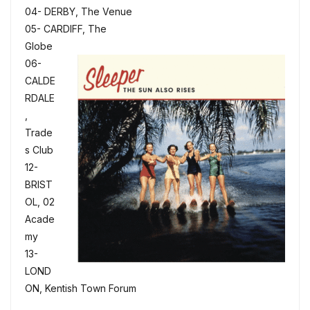
04- DERBY, The Venue
05- CARDIFF, The
Globe
06-
CALDE
RDALE
,
Trade
s Club
12-
BRIST
OL, 02
Acade
my
13-
LOND
ON, Kentish Town Forum