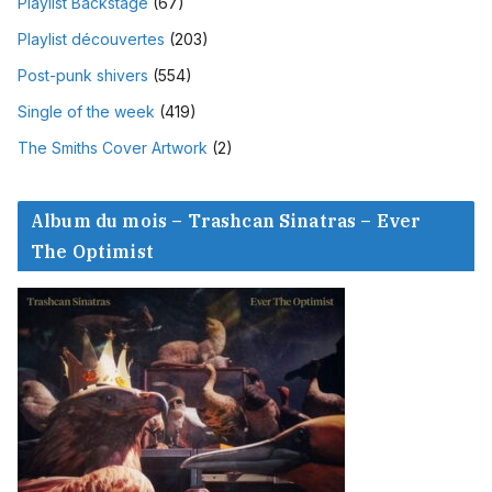
Playlist Backstage
(67)
Playlist découvertes
(203)
Post-punk shivers
(554)
Single of the week
(419)
The Smiths Cover Artwork
(2)
Album du mois – Trashcan Sinatras – Ever
The Optimist