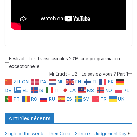
Festival – Les Transmusicales 2018: une programmation
exceptionnelle
Mr Erudit – U2 – Le saviez-vous ? Part 1
ZH-CN
DA
NL
EN
FI
FR
DE
EL
IS
IT
JA
MS
NO
PL
PT
RO
RU
ES
SV
TR
UK
Articles récents
Single of the week – Then Comes Silence – Judgement Day
9