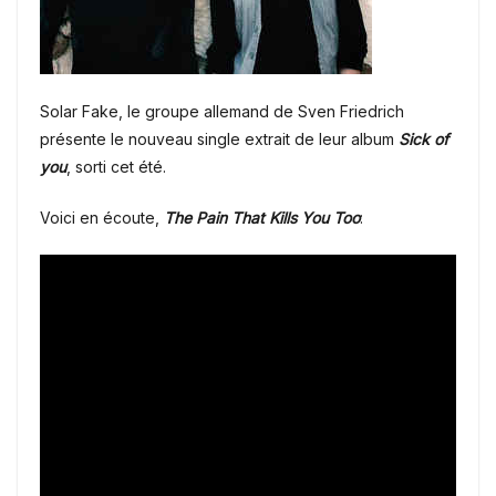
Solar Fake, le groupe allemand de
Sven Friedrich
présente le nouveau single extrait de leur album
Sick of
you
, sorti cet été.
Voici en écoute,
The Pain That Kills You Too
: