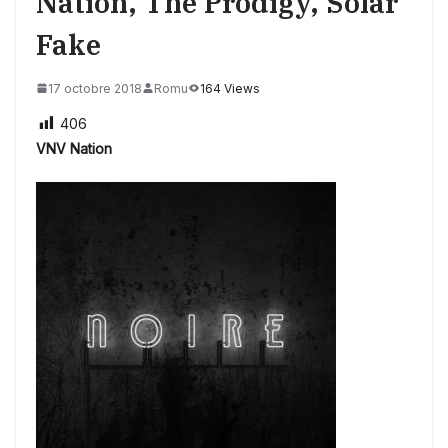
Nation, The Prodigy, Solar
Fake
17 octobre 2018
Romu
164 Views
406
VNV Nation