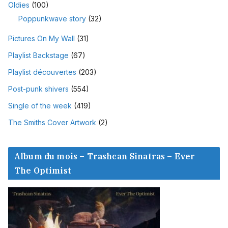
Oldies
(100)
Poppunkwave story
(32)
Pictures On My Wall
(31)
Playlist Backstage
(67)
Playlist découvertes
(203)
Post-punk shivers
(554)
Single of the week
(419)
The Smiths Cover Artwork
(2)
Album du mois – Trashcan Sinatras – Ever
The Optimist