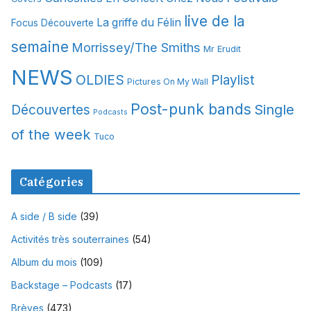
s
live de la
La griffe du Félin
Focus Découverte
semaine
Morrissey/The Smiths
Mr Erudit
NEWS
OLDIES
Playlist
Pictures On My Wall
Post-punk bands
Single
Découvertes
Podcasts
of the week
Tuco
Catégories
A side / B side
(39)
Activités très souterraines
(54)
Album du mois
(109)
Backstage – Podcasts
(17)
Brèves
(473)