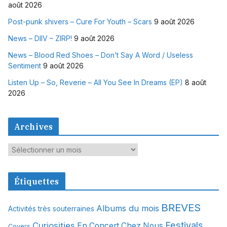
août 2026
Post-punk shivers – Cure For Youth – Scars
9 août 2026
News – DIIV – ZIRP!
9 août 2026
News – Blood Red Shoes – Don’t Say A Word / Useless
Sentiment
9 août 2026
Listen Up – So, Reverie – All You See In Dreams (EP)
8 août
2026
Archives
A
r
c
Étiquettes
h
i
BREVES
Albums du mois
Activités très souterraines
v
Festivals
Curiosities
e
En Concert Chez Nous
Covers