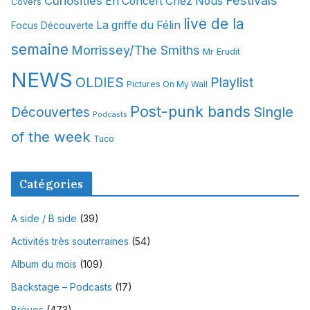
Curiosities
e
En Concert Chez Nous
Covers
s
live de la
La griffe du Félin
Focus Découverte
semaine
Morrissey/The Smiths
Mr Erudit
NEWS
OLDIES
Playlist
Pictures On My Wall
Post-punk bands
Single
Découvertes
Podcasts
of the week
Tuco
Catégories
A side / B side
(39)
Activités très souterraines
(54)
Album du mois
(109)
Backstage – Podcasts
(17)
Brèves
(473)