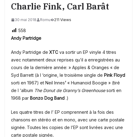
Charlie Fink, Carl Barât
30 mai 2018
Romu
211 Views
558
Andy Partridge
Andy Partridge de
XTC
va sortir un EP vinyle 4 titres
avec notamment
deux reprises qu’il a enregistrées au
cours de la dernière année: » Apples & Oranges « de
Syd Barrett (à l ‘origine, le troisième single de
Pink Floyd
sorti en 1967) et Neil Innes
‘
« Humanoid Boogie » (tiré
de l ‘album
The Donut de Granny’s Greenhouse
sorti en
1968 par
Bonzo Dog Band
.)
Les quatre titres de l’ EP comprennent à la fois des
chansons en stéréo et en mono, avec une carte postale
signée. Toutes les copies de l’EP sont livrées avec une
carte postale signée
.