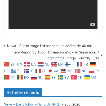
News – Public Image Ltd annonce un coffret de 40 ans
Live Report by Tuco : ChameleonsVox au Supersonic /
Script of the Bridge Tour 28/05/18
ZH-CN
DA
NL
EN
FI
FR
DE
EL
IS
IT
JA
MS
NO
PL
PT
RO
RU
ES
SV
TR
UK
Articles récents
News – Los Bitchos – Hang Up (Pt 2)
7 août 2026