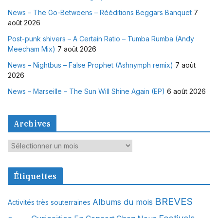
News – The Go-Betweens – Rééditions Beggars Banquet
7
août 2026
Post-punk shivers – A Certain Ratio – Tumba Rumba (Andy
Meecham Mix)
7 août 2026
News – Nightbus – False Prophet (Ashnymph remix)
7 août
2026
News – Marseille – The Sun Will Shine Again (EP)
6 août 2026
Archives
A
r
c
Étiquettes
h
i
BREVES
Albums du mois
Activités très souterraines
v
Festivals