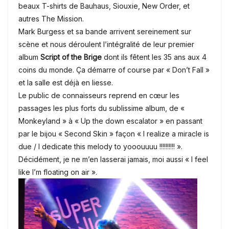
beaux T-shirts de Bauhaus, Siouxie, New Order, et
autres The Mission.
Mark Burgess et sa bande arrivent sereinement sur
scène et nous déroulent l’intégralité de leur premier
album
Script of the Brige
dont ils fêtent les 35 ans aux 4
coins du monde. Ça démarre of course par « Don’t Fall »
et la salle est déjà en liesse.
Le public de connaisseurs reprend en cœur les
passages les plus forts du sublissime album, de «
Monkeyland » à « Up the down escalator » en passant
par le bijou « Second Skin » façon « I realize a miracle is
due / I dedicate this melody to yooouuuu !!!!!!!!!! ».
Décidément, je ne m’en lasserai jamais, moi aussi « I feel
like I’m floating on air ».