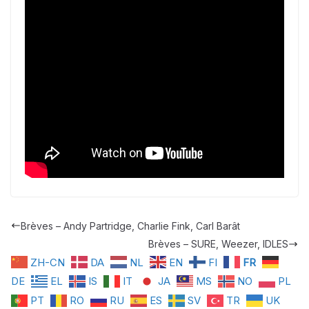
Brèves – Andy Partridge, Charlie Fink, Carl Barât
Brèves – SURE, Weezer, IDLES
ZH-CN
DA
NL
EN
FI
FR
DE
EL
IS
IT
JA
MS
NO
PL
PT
RO
RU
ES
SV
TR
UK