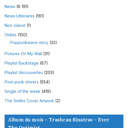
News
(6 191)
News Littéraires
(161)
Non classé
(1)
Oldies
(100)
Poppunkwave story
(32)
Pictures On My Wall
(31)
Playlist Backstage
(67)
Playlist découvertes
(203)
Post-punk shivers
(554)
Single of the week
(419)
The Smiths Cover Artwork
(2)
Album du mois – Trashcan Sinatras – Ever
The Optimist