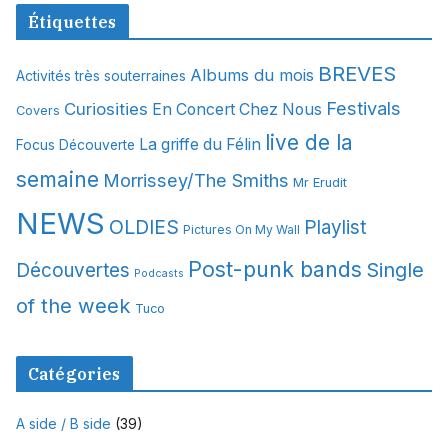
c
Étiquettes
h
i
BREVES
Albums du mois
Activités très souterraines
v
Festivals
Curiosities
e
En Concert Chez Nous
Covers
s
live de la
La griffe du Félin
Focus Découverte
semaine
Morrissey/The Smiths
Mr Erudit
NEWS
OLDIES
Playlist
Pictures On My Wall
Post-punk bands
Single
Découvertes
Podcasts
of the week
Tuco
Catégories
A side / B side
(39)