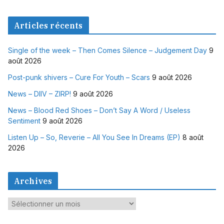
Articles récents
Single of the week – Then Comes Silence – Judgement Day
9
août 2026
Post-punk shivers – Cure For Youth – Scars
9 août 2026
News – DIIV – ZIRP!
9 août 2026
News – Blood Red Shoes – Don’t Say A Word / Useless
Sentiment
9 août 2026
Listen Up – So, Reverie – All You See In Dreams (EP)
8 août
2026
Archives
A
r