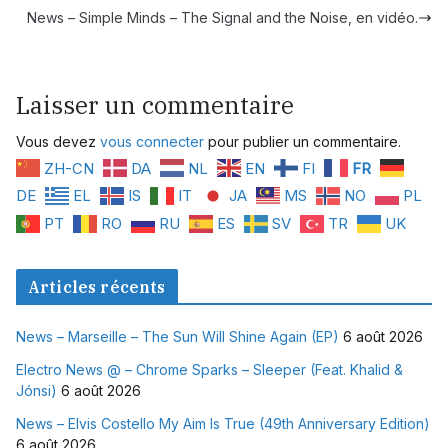
News – Simple Minds – The Signal and the Noise, en vidéo.
Laisser un commentaire
Vous devez
vous connecter
pour publier un commentaire.
ZH-CN
DA
NL
EN
FI
FR
DE
EL
IS
IT
JA
MS
NO
PL
PT
RO
RU
ES
SV
TR
UK
Articles récents
News – Marseille – The Sun Will Shine Again (EP)
6 août 2026
Electro News @ – Chrome Sparks – Sleeper (Feat. Khalid &
Jónsi)
6 août 2026
News – Elvis Costello My Aim Is True (49th Anniversary Edition)
6 août 2026