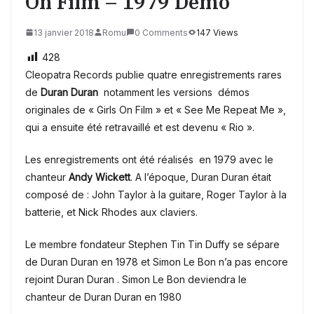
On Film – 1979 Demo
13 janvier 2018
Romu
0 Comments
147 Views
428
Cleopatra Records publie quatre enregistrements rares
de
Duran Duran
notamment les versions démos
originales de « Girls On Film » et « See Me Repeat Me »,
qui a ensuite été retravaillé et est devenu « Rio ».
Les enregistrements ont été réalisés en 1979 avec le
chanteur
Andy Wickett
.
A l’époque, Duran Duran était
composé de : John Taylor à la guitare, Roger Taylor à la
batterie, et Nick Rhodes aux claviers.
Le membre fondateur Stephen Tin Tin Duffy se sépare
de Duran Duran en 1978 et Simon Le Bon n’a pas encore
rejoint Duran Duran . Simon
Le Bon deviendra le
chanteur de Duran Duran en 1980