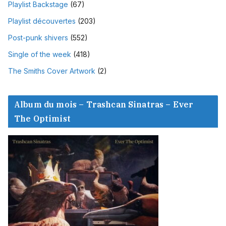
Playlist Backstage
(67)
Playlist découvertes
(203)
Post-punk shivers
(552)
Single of the week
(418)
The Smiths Cover Artwork
(2)
Album du mois – Trashcan Sinatras – Ever
The Optimist