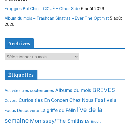
Froggies But Chic – CIGUË – Other Side
6 août 2026
Album du mois – Trashcan Sinatras – Ever The Optimist
5 août
2026
Archives
A
r
c
Étiquettes
h
i
BREVES
Albums du mois
Activités très souterraines
v
Festivals
Curiosities
e
En Concert Chez Nous
Covers
s
live de la
La griffe du Félin
Focus Découverte
semaine
Morrissey/The Smiths
Mr Erudit