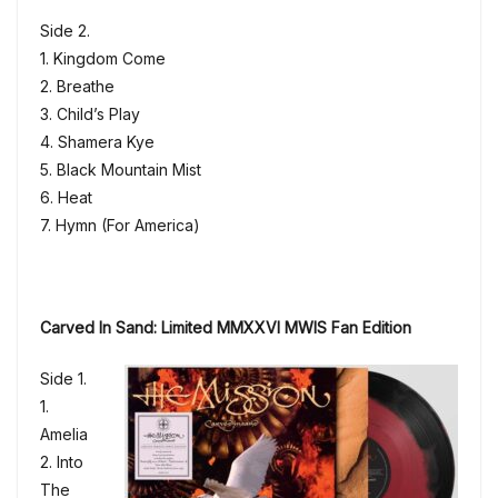
Side 2.
1. Kingdom Come
2. Breathe
3. Child’s Play
4. Shamera Kye
5. Black Mountain Mist
6. Heat
7. Hymn (For America)
Carved In Sand: Limited MMXXVI MWIS Fan Edition
Side 1.
1.
Amelia
2. Into
The