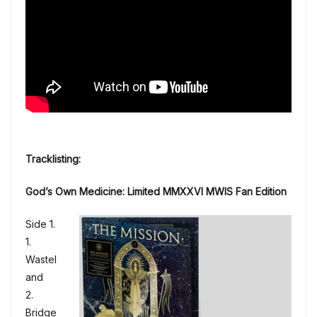
Tracklisting:
God’s Own Medicine: Limited MMXXVI MWIS Fan Edition
Side 1.
1.
Wastel
and
2.
Bridge