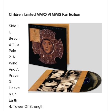
Children: Limited MMXXVI MWIS Fan Edition
Side 1.
1.
Beyon
d The
Pale
2. A
Wing
And A
Prayer
3.
Heave
n On
Earth
4. Tower Of Strength