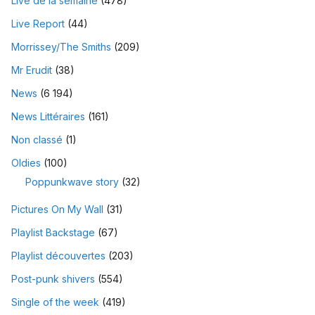
Live de la semaine
(478)
Live Report
(44)
Morrissey/The Smiths
(209)
Mr Erudit
(38)
News
(6 194)
News Littéraires
(161)
Non classé
(1)
Oldies
(100)
Poppunkwave story
(32)
Pictures On My Wall
(31)
Playlist Backstage
(67)
Playlist découvertes
(203)
Post-punk shivers
(554)
Single of the week
(419)