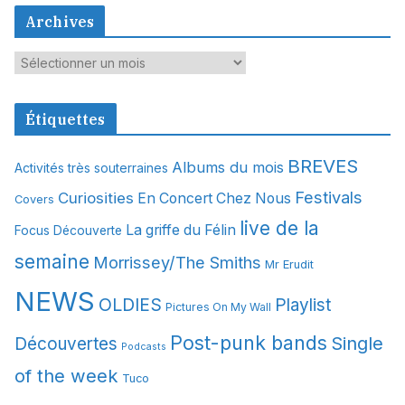
Archives
A
r
c
Étiquettes
h
i
BREVES
Albums du mois
Activités très souterraines
v
Festivals
Curiosities
e
En Concert Chez Nous
Covers
s
live de la
La griffe du Félin
Focus Découverte
semaine
Morrissey/The Smiths
Mr Erudit
NEWS
OLDIES
Playlist
Pictures On My Wall
Post-punk bands
Single
Découvertes
Podcasts
of the week
Tuco