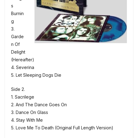
s
Burnin
g
3.
Garde
n Of
Delight
(Hereafter)
4. Severina
5. Let Sleeping Dogs Die
Side 2.
1. Sacrilege
2. And The Dance Goes On
3. Dance On Glass
4. Stay With Me
5. Love Me To Death (Original Full Length Version)