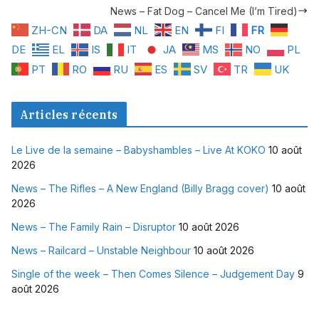
News – Fat Dog – Cancel Me (I’m Tired)
ZH-CN
DA
NL
EN
FI
FR
DE
EL
IS
IT
JA
MS
NO
PL
PT
RO
RU
ES
SV
TR
UK
Articles récents
Le Live de la semaine – Babyshambles – Live At KOKO
10 août
2026
News – The Rifles – A New England (Billy Bragg cover)
10 août
2026
News – The Family Rain – Disruptor
10 août 2026
News – Railcard – Unstable Neighbour
10 août 2026
Single of the week – Then Comes Silence – Judgement Day
9
août 2026