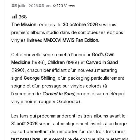
5 juillet 2026
Romu
223 Views
368
The Mission
rééditera le
30 octobre 2026
ses trois
premiers albums studio dans de somptueuses éditions
vinyles limitées
MMXXVI MWIS Fan Edition
.
Cette nouvelle série remet à l’honneur
God’s Own
Medicine
(1986),
Children
(1988) et
Carved In Sand
(1990), chacun bénéficiant d’un nouveau mastering
signé
George Shilling
, d’un packaging particulièrement
soigné et d’un pressage sur vinyles colorés (à
l’exception de
Carved In Sand
, proposé sur un élégant
vinyle noir et rouge « Oxblood »).
Les fans qui précommanderont les trois albums avant le
31 août 2026
seront automatiquement inscrits à un tirage
au sort permettant de remporter l’un des trois très rares
test pressings
, un exemplaire de chaque album étant mis