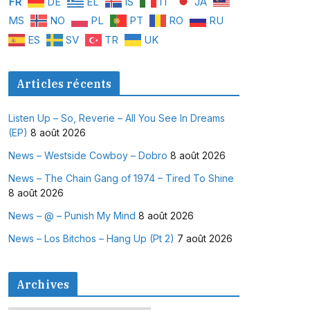
FR
DE
EL
IS
IT
JA
MS
NO
PL
PT
RO
RU
ES
SV
TR
UK
Articles récents
Listen Up – So, Reverie – All You See In Dreams
(EP)
8 août 2026
News – Westside Cowboy – Dobro
8 août 2026
News – The Chain Gang of 1974 – Tired To Shine
8 août 2026
News – @ – Punish My Mind
8 août 2026
News – Los Bitchos – Hang Up (Pt 2)
7 août 2026
Archives