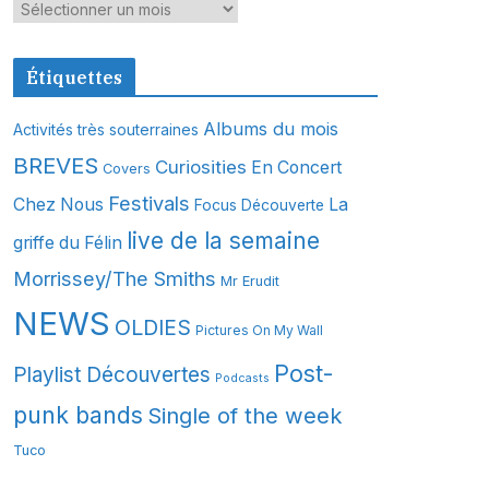
A
r
c
Étiquettes
h
i
Albums du mois
Activités très souterraines
v
BREVES
Curiosities
En Concert
Covers
e
s
Festivals
Chez Nous
La
Focus Découverte
live de la semaine
griffe du Félin
Morrissey/The Smiths
Mr Erudit
NEWS
OLDIES
Pictures On My Wall
Post-
Playlist Découvertes
Podcasts
punk bands
Single of the week
Tuco