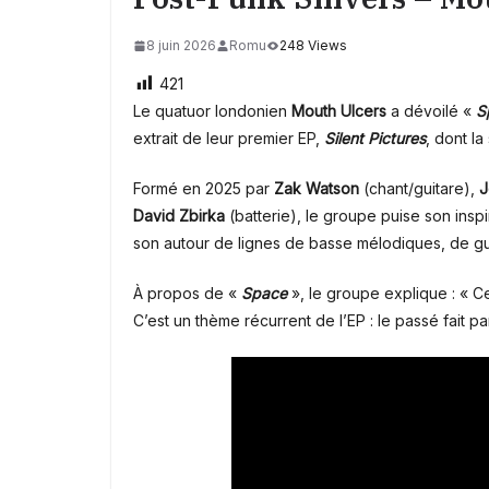
8 juin 2026
Romu
248 Views
421
Le quatuor londonien
Mouth Ulcers
a dévoilé «
S
extrait de leur premier EP,
Silent Pictures
, dont la
Formé en 2025 par
Zak Watson
(chant/guitare),
J
David Zbirka
(batterie), le groupe puise son insp
son autour de lignes de basse mélodiques, de guit
À propos de «
Space
», le groupe explique : « Ce
C’est un thème récurrent de l’EP : le passé fait par