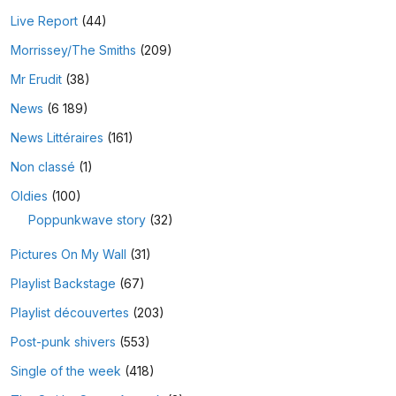
Live Report
(44)
Morrissey/The Smiths
(209)
Mr Erudit
(38)
News
(6 189)
News Littéraires
(161)
Non classé
(1)
Oldies
(100)
Poppunkwave story
(32)
Pictures On My Wall
(31)
Playlist Backstage
(67)
Playlist découvertes
(203)
Post-punk shivers
(553)
Single of the week
(418)