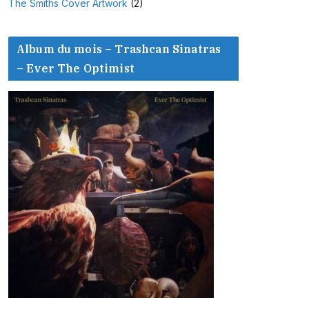
The Smiths Cover Artwork
(2)
Album du mois – Trashcan Sinatras
– Ever The Optimist