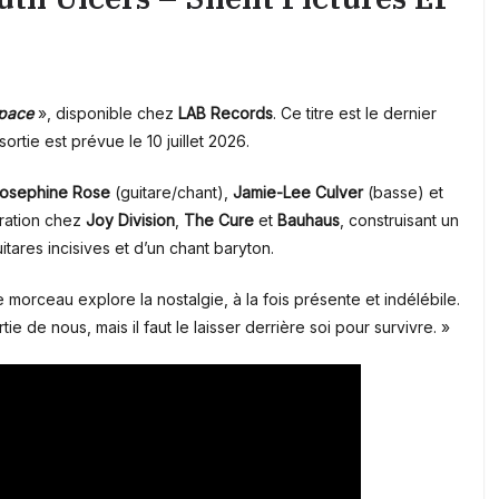
pace
», disponible chez
LAB Records
. Ce titre est le dernier
 sortie est prévue le 10 juillet 2026.
osephine Rose
(guitare/chant),
Jamie-Lee Culver
(basse) et
iration chez
Joy Division
,
The Cure
et
Bauhaus
, construisant un
ares incisives et d’un chant baryton.
 morceau explore la nostalgie, à la fois présente et indélébile.
tie de nous, mais il faut le laisser derrière soi pour survivre. »