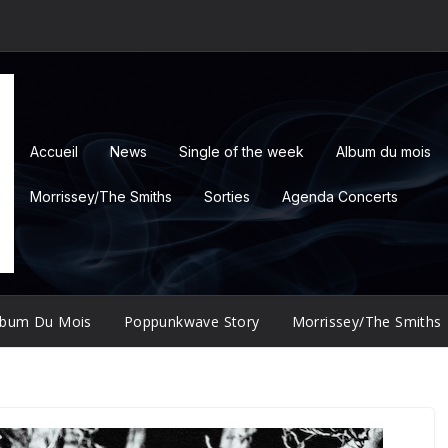
Accueil
News
Single of the week
Album du mois
Morrissey/The Smiths
Sorties
Agenda Concerts
lbum Du Mois
Poppunkwave Story
Morrissey/The Smiths