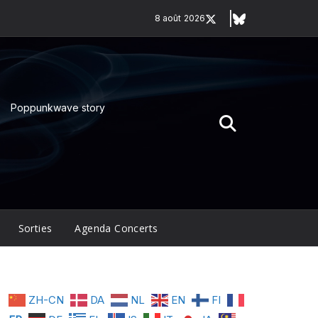
8 août 2026
Poppunkwave story
Sorties
Agenda Concerts
ZH-CN
DA
NL
EN
FI