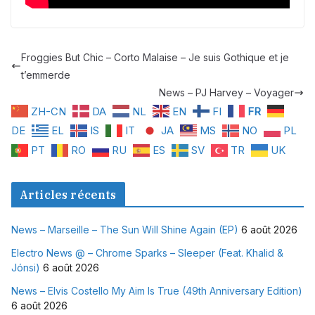
Froggies But Chic – Corto Malaise – Je suis Gothique et je
t’emmerde
News – PJ Harvey – Voyager
ZH-CN
DA
NL
EN
FI
FR
DE
EL
IS
IT
JA
MS
NO
PL
PT
RO
RU
ES
SV
TR
UK
Articles récents
News – Marseille – The Sun Will Shine Again (EP)
6 août 2026
Electro News @ – Chrome Sparks – Sleeper (Feat. Khalid &
Jónsi)
6 août 2026
News – Elvis Costello My Aim Is True (49th Anniversary Edition)
6 août 2026