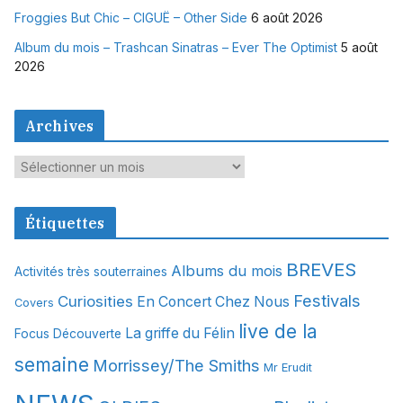
Froggies But Chic – CIGUË – Other Side
6 août 2026
Album du mois – Trashcan Sinatras – Ever The Optimist
5 août
2026
Archives
A
r
c
Étiquettes
h
i
BREVES
Albums du mois
Activités très souterraines
v
Festivals
Curiosities
e
En Concert Chez Nous
Covers
s
live de la
La griffe du Félin
Focus Découverte
semaine
Morrissey/The Smiths
Mr Erudit