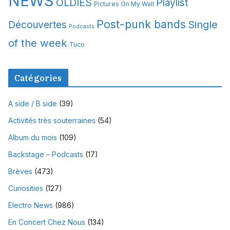
NEWS
OLDIES
Playlist
Pictures On My Wall
Post-punk bands
Single
Découvertes
Podcasts
of the week
Tuco
Catégories
A side / B side
(39)
Activités très souterraines
(54)
Album du mois
(109)
Backstage – Podcasts
(17)
Brèves
(473)
Curiosities
(127)
Electro News
(986)
En Concert Chez Nous
(134)