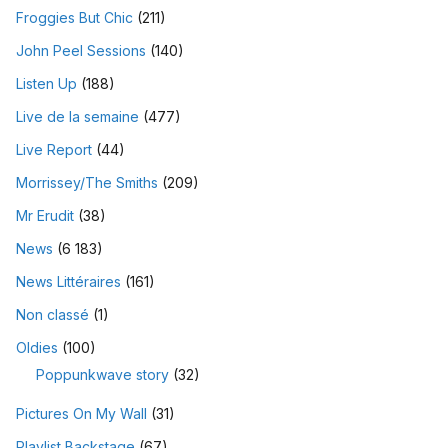
Froggies But Chic
(211)
John Peel Sessions
(140)
Listen Up
(188)
Live de la semaine
(477)
Live Report
(44)
Morrissey/The Smiths
(209)
Mr Erudit
(38)
News
(6 183)
News Littéraires
(161)
Non classé
(1)
Oldies
(100)
Poppunkwave story
(32)
Pictures On My Wall
(31)
Playlist Backstage
(67)