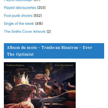
Playlist découvertes
(203)
Post-punk shivers
(552)
Single of the week
(418)
The Smiths Cover Artwork
(2)
Album du mois – Trashcan Sinatras – Ever
The Optimist