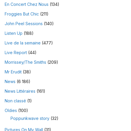
En Concert Chez Nous
(134)
Froggies But Chic
(211)
John Peel Sessions
(140)
Listen Up
(188)
Live de la semaine
(477)
Live Report
(44)
Morrissey/The Smiths
(209)
Mr Erudit
(38)
News
(6 186)
News Littéraires
(161)
Non classé
(1)
Oldies
(100)
Poppunkwave story
(32)
Pictures On My Wall
(31)