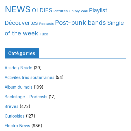
NEWS
OLDIES
Playlist
Pictures On My Wall
Post-punk bands
Single
Découvertes
Podcasts
of the week
Tuco
Catégories
A side / B side
(39)
Activités très souterraines
(54)
Album du mois
(109)
Backstage – Podcasts
(17)
Brèves
(473)
Curiosities
(127)
Electro News
(986)