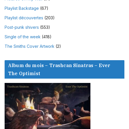
Playlist Backstage
(67)
Playlist découvertes
(203)
Post-punk shivers
(553)
Single of the week
(418)
The Smiths Cover Artwork
(2)
Album du mois – Trashcan Sinatras – Ever
The Optimist