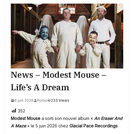
News – Modest Mouse –
Life’s A Dream
6 juin 2026
Romu
233 Views
352
Modest Mouse
a sorti son nouvel album «
An Eraser And
A Maze
» le 5 juin 2026 chez
Glacial Pace Recordings
.