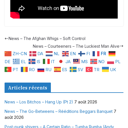
News – The Afghan Whigs – Soft Control
News – Courteeners – The Luckiest Man Alive
ZH-CN
DA
NL
EN
FI
FR
DE
EL
IS
IT
JA
MS
NO
PL
PT
RO
RU
ES
SV
TR
UK
Articles récents
News – Los Bitchos – Hang Up (Pt 2)
7 août 2026
News – The Go-Betweens – Rééditions Beggars Banquet
7
août 2026
Post-punk shivers – A Certain Ratio – Tumba Rumba (Andy