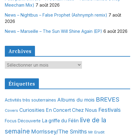
Meecham Mix)
7 août 2026
News – Nightbus – False Prophet (Ashnymph remix)
7 août
2026
News – Marseille – The Sun Will Shine Again (EP)
6 août 2026
Archives
A
r
c
Étiquettes
h
i
BREVES
Albums du mois
Activités très souterraines
v
Festivals
Curiosities
e
En Concert Chez Nous
Covers
s
live de la
La griffe du Félin
Focus Découverte
semaine
Morrissey/The Smiths
Mr Erudit