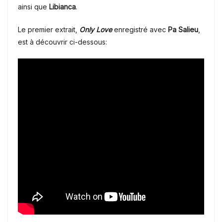
ainsi que
Libianca
.
Le premier extrait,
Only Love
enregistré avec
Pa Salieu
,
est à découvrir ci-dessous: