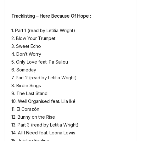
Tracklisting – Here Because Of Hope :
1. Part 1 (read by Letitia Wright)
2. Blow Your Trumpet
3. Sweet Echo
4. Don’t Worry
5. Only Love feat. Pa Salieu
6. Someday
7. Part 2 (read by Letitia Wright)
8. Birdie Sings
9. The Last Stand
10. Well Organised feat. Lila Iké
11. El Corazón
12. Bunny on the Rise
13. Part 3 (read by Letitia Wright)
14. All I Need feat. Leona Lewis
15. Jubilee Feeling