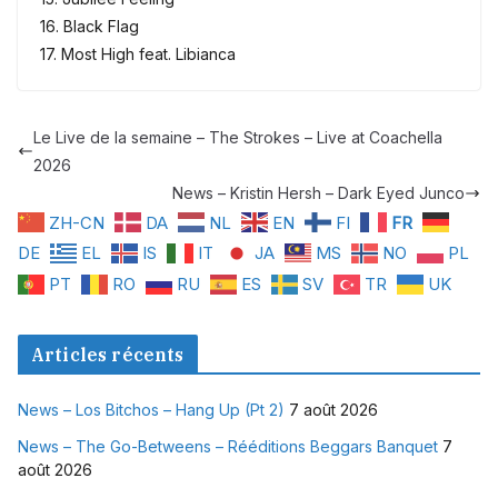
16. Black Flag
17. Most High feat. Libianca
Le Live de la semaine – The Strokes – Live at Coachella
2026
News – Kristin Hersh – Dark Eyed Junco
ZH-CN
DA
NL
EN
FI
FR
DE
EL
IS
IT
JA
MS
NO
PL
PT
RO
RU
ES
SV
TR
UK
Articles récents
News – Los Bitchos – Hang Up (Pt 2)
7 août 2026
News – The Go-Betweens – Rééditions Beggars Banquet
7
août 2026