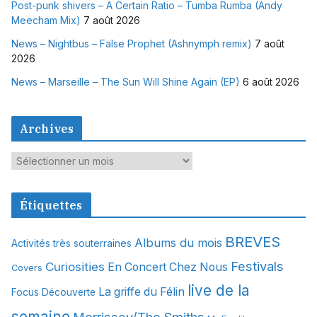
Post-punk shivers – A Certain Ratio – Tumba Rumba (Andy
Meecham Mix)
7 août 2026
News – Nightbus – False Prophet (Ashnymph remix)
7 août
2026
News – Marseille – The Sun Will Shine Again (EP)
6 août 2026
Archives
A
r
c
Étiquettes
h
i
BREVES
Albums du mois
Activités très souterraines
v
Festivals
Curiosities
e
En Concert Chez Nous
Covers
s
live de la
La griffe du Félin
Focus Découverte
semaine