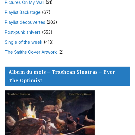
Pictures On My Wall
(31)
Playlist Backstage
(67)
Playlist découvertes
(203)
Post-punk shivers
(553)
Single of the week
(418)
The Smiths Cover Artwork
(2)
Album du mois – Trashcan Sinatras – Ever
The Optimist