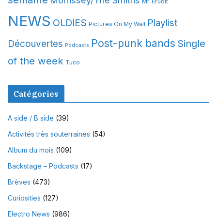
Morrissey/The Smiths
Mr Erudit
NEWS
OLDIES
Playlist
Pictures On My Wall
Post-punk bands
Single
Découvertes
Podcasts
of the week
Tuco
Catégories
A side / B side
(39)
Activités très souterraines
(54)
Album du mois
(109)
Backstage – Podcasts
(17)
Brèves
(473)
Curiosities
(127)
Electro News
(986)