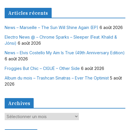
Articles récents
News – Marseille – The Sun Will Shine Again (EP)
6 août 2026
Electro News @ – Chrome Sparks – Sleeper (Feat. Khalid &
Jónsi)
6 août 2026
News – Elvis Costello My Aim Is True (49th Anniversary Edition)
6 août 2026
Froggies But Chic – CIGUË – Other Side
6 août 2026
Album du mois – Trashcan Sinatras – Ever The Optimist
5 août
2026
Archives
A
r