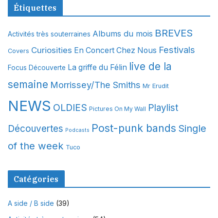
c
Étiquettes
h
i
BREVES
Albums du mois
Activités très souterraines
v
Festivals
Curiosities
e
En Concert Chez Nous
Covers
s
live de la
La griffe du Félin
Focus Découverte
semaine
Morrissey/The Smiths
Mr Erudit
NEWS
OLDIES
Playlist
Pictures On My Wall
Post-punk bands
Single
Découvertes
Podcasts
of the week
Tuco
Catégories
A side / B side
(39)