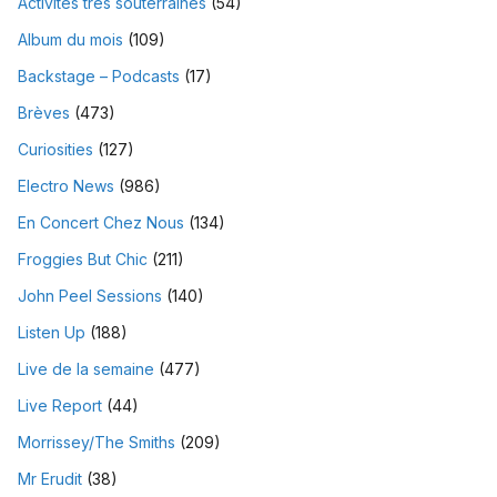
Activités très souterraines
(54)
Album du mois
(109)
Backstage – Podcasts
(17)
Brèves
(473)
Curiosities
(127)
Electro News
(986)
En Concert Chez Nous
(134)
Froggies But Chic
(211)
John Peel Sessions
(140)
Listen Up
(188)
Live de la semaine
(477)
Live Report
(44)
Morrissey/The Smiths
(209)
Mr Erudit
(38)