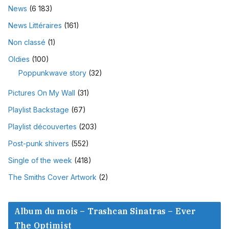
News
(6 183)
News Littéraires
(161)
Non classé
(1)
Oldies
(100)
Poppunkwave story
(32)
Pictures On My Wall
(31)
Playlist Backstage
(67)
Playlist découvertes
(203)
Post-punk shivers
(552)
Single of the week
(418)
The Smiths Cover Artwork
(2)
Album du mois – Trashcan Sinatras – Ever
The Optimist