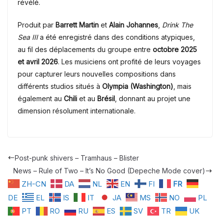
révélé.
Produit par
Barrett Martin
et
Alain Johannes
,
Drink The
Sea III
a été enregistré dans des conditions atypiques,
au fil des déplacements du groupe entre
octobre 2025
et avril 2026
. Les musiciens ont profité de leurs voyages
pour capturer leurs nouvelles compositions dans
différents studios situés à
Olympia (Washington)
, mais
également au
Chili
et au
Brésil
, donnant au projet une
dimension résolument internationale.
Post-punk shivers – Tramhaus – Blister
News – Rule of Two – It’s No Good (Depeche Mode cover)
ZH-CN
DA
NL
EN
FI
FR
DE
EL
IS
IT
JA
MS
NO
PL
PT
RO
RU
ES
SV
TR
UK