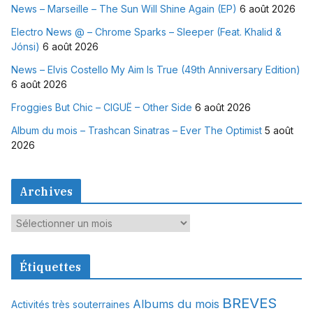
News – Marseille – The Sun Will Shine Again (EP)
6 août 2026
Electro News @ – Chrome Sparks – Sleeper (Feat. Khalid &
Jónsi)
6 août 2026
News – Elvis Costello My Aim Is True (49th Anniversary Edition)
6 août 2026
Froggies But Chic – CIGUË – Other Side
6 août 2026
Album du mois – Trashcan Sinatras – Ever The Optimist
5 août
2026
Archives
A
r
c
Étiquettes
h
i
BREVES
Albums du mois
Activités très souterraines
v