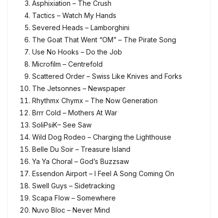
Asphixiation – The Crush
Tactics – Watch My Hands
Severed Heads – Lamborghini
The Goat That Went “OM” – The Pirate Song
Use No Hooks – Do the Job
Microfilm – Centrefold
Scattered Order – Swiss Like Knives and Forks
The Jetsonnes – Newspaper
Rhythmx Chymx – The Now Generation
Brrr Cold – Mothers At War
SoliPsiK– See Saw
Wild Dog Rodeo – Charging the Lighthouse
Belle Du Soir – Treasure Island
Ya Ya Choral – God’s Buzzsaw
Essendon Airport – I Feel A Song Coming On
Swell Guys – Sidetracking
Scapa Flow – Somewhere
Nuvo Bloc – Never Mind