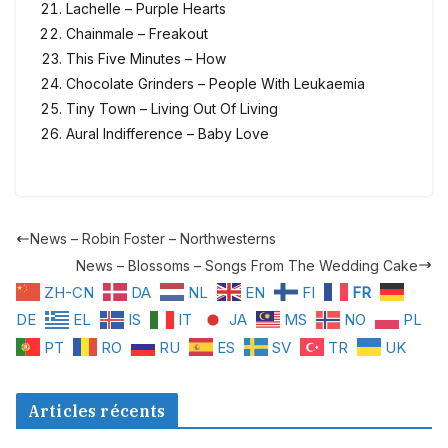
Lachelle – Purple Hearts
Chainmale – Freakout
This Five Minutes – How
Chocolate Grinders – People With Leukaemia
Tiny Town – Living Out Of Living
Aural Indifference – Baby Love
News – Robin Foster – Northwesterns
News – Blossoms – Songs From The Wedding Cake
ZH-CN
DA
NL
EN
FI
FR
DE
EL
IS
IT
JA
MS
NO
PL
PT
RO
RU
ES
SV
TR
UK
Articles récents