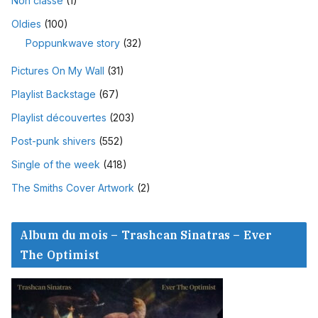
Non classé
(1)
Oldies
(100)
Poppunkwave story
(32)
Pictures On My Wall
(31)
Playlist Backstage
(67)
Playlist découvertes
(203)
Post-punk shivers
(552)
Single of the week
(418)
The Smiths Cover Artwork
(2)
Album du mois – Trashcan Sinatras – Ever
The Optimist