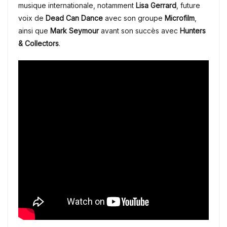
musique internationale, notamment
Lisa Gerrard
, future
voix de
Dead Can Dance
avec son groupe
Microfilm
,
ainsi que
Mark Seymour
avant son succès avec
Hunters
& Collectors
.