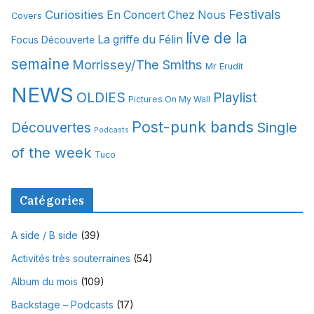
Festivals
Curiosities
e
En Concert Chez Nous
Covers
s
live de la
La griffe du Félin
Focus Découverte
semaine
Morrissey/The Smiths
Mr Erudit
NEWS
OLDIES
Playlist
Pictures On My Wall
Post-punk bands
Single
Découvertes
Podcasts
of the week
Tuco
Catégories
A side / B side
(39)
Activités très souterraines
(54)
Album du mois
(109)
Backstage – Podcasts
(17)