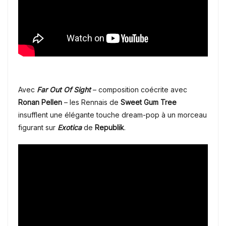
Avec
Far Out Of Sight
– composition coécrite avec
Ronan Pellen
– les Rennais de
Sweet Gum Tree
insufflent une élégante touche dream-pop à un morceau
figurant sur
Exotica
de
Republik
.