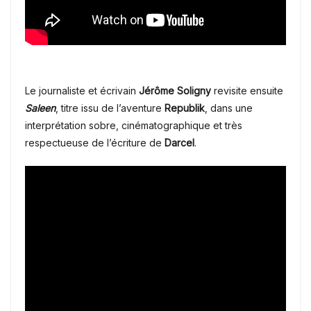
Le journaliste et écrivain
Jérôme Soligny
revisite ensuite
Saleen
, titre issu de l’aventure
Republik
, dans une
interprétation sobre, cinématographique et très
respectueuse de l’écriture de
Darcel
.