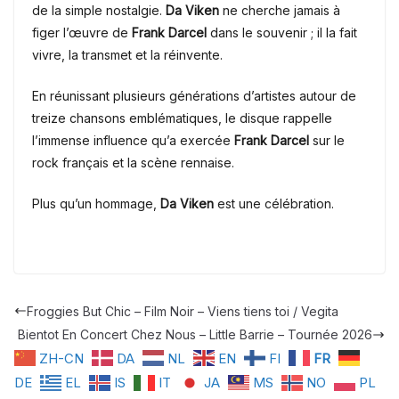
de la simple nostalgie.
Da Viken
ne cherche jamais à
figer l’œuvre de
Frank Darcel
dans le souvenir ; il la fait
vivre, la transmet et la réinvente.
En réunissant plusieurs générations d’artistes autour de
treize chansons emblématiques, le disque rappelle
l’immense influence qu’a exercée
Frank Darcel
sur le
rock français et la scène rennaise.
Plus qu’un hommage,
Da Viken
est une célébration.
Froggies But Chic – Film Noir – Viens tiens toi / Vegita
Bientot En Concert Chez Nous – Little Barrie – Tournée 2026
ZH-CN
DA
NL
EN
FI
FR
DE
EL
IS
IT
JA
MS
NO
PL