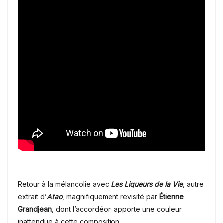
Retour à la mélancolie avec
Les Liqueurs de la Vie
, autre
extrait d’
Atao
, magnifiquement revisité par
Étienne
Grandjean
, dont l’accordéon apporte une couleur
inattendue à cette composition.