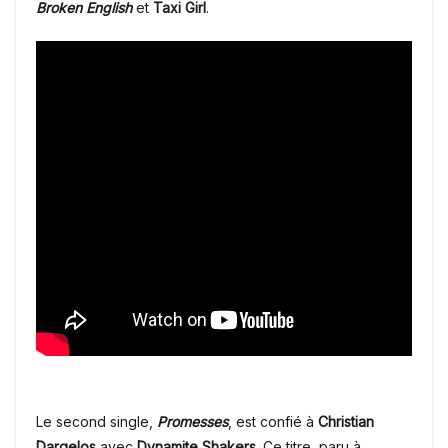
Broken English
et
Taxi Girl
.
Le second single,
Promesses
, est confié à
Christian
Dargelos
avec
Dynamite Shakers
. Ce titre, paru à