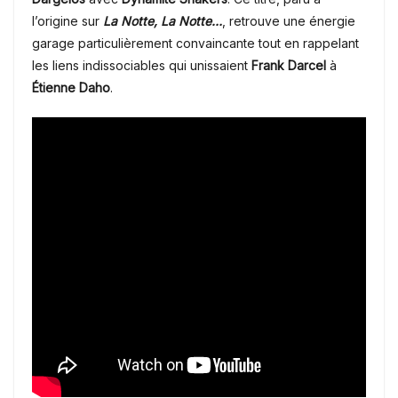
l’origine sur
La Notte, La Notte…
, retrouve une énergie
garage particulièrement convaincante tout en rappelant
les liens indissociables qui unissaient
Frank Darcel
à
Étienne Daho
.