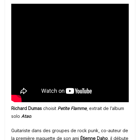
Richard Dumas
choisit
Petite Flamme
, extrait de l’album
solo
Atao
.
Guitariste dans des groupes de rock punk, co-auteur de
la première maquette de son ami
Étienne Daho
, il débute