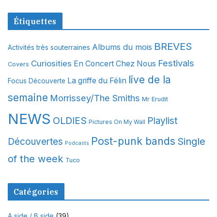
r
c
Étiquettes
h
i
BREVES
Albums du mois
Activités très souterraines
v
Festivals
Curiosities
e
En Concert Chez Nous
Covers
s
live de la
La griffe du Félin
Focus Découverte
semaine
Morrissey/The Smiths
Mr Erudit
NEWS
OLDIES
Playlist
Pictures On My Wall
Post-punk bands
Single
Découvertes
Podcasts
of the week
Tuco
Catégories
A side / B side
(39)