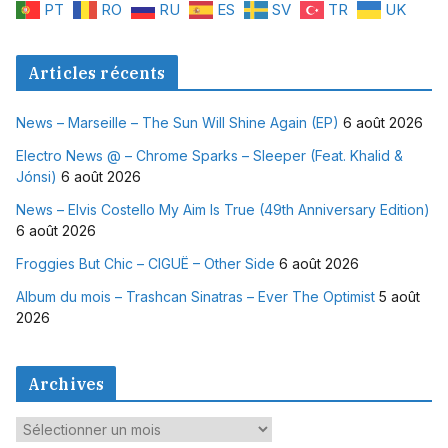
PT
RO
RU
ES
SV
TR
UK
Articles récents
News – Marseille – The Sun Will Shine Again (EP)
6 août 2026
Electro News @ – Chrome Sparks – Sleeper (Feat. Khalid &
Jónsi)
6 août 2026
News – Elvis Costello My Aim Is True (49th Anniversary Edition)
6 août 2026
Froggies But Chic – CIGUË – Other Side
6 août 2026
Album du mois – Trashcan Sinatras – Ever The Optimist
5 août
2026
Archives
A