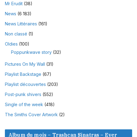
Mr Erudit
(38)
News
(6 183)
News Littéraires
(161)
Non classé
(1)
Oldies
(100)
Poppunkwave story
(32)
Pictures On My Wall
(31)
Playlist Backstage
(67)
Playlist découvertes
(203)
Post-punk shivers
(552)
Single of the week
(418)
The Smiths Cover Artwork
(2)
Album du mois – Trashcan Sinatras – Ever