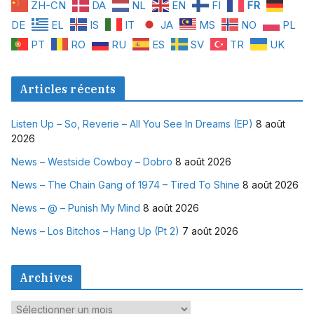
ZH-CN
DA
NL
EN
FI
FR
DE
EL
IS
IT
JA
MS
NO
PL
PT
RO
RU
ES
SV
TR
UK
Articles récents
Listen Up – So, Reverie – All You See In Dreams (EP)
8 août
2026
News – Westside Cowboy – Dobro
8 août 2026
News – The Chain Gang of 1974 – Tired To Shine
8 août 2026
News – @ – Punish My Mind
8 août 2026
News – Los Bitchos – Hang Up (Pt 2)
7 août 2026
Archives
A