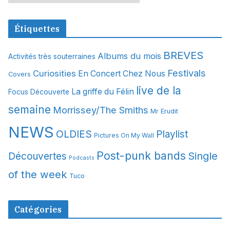
r
c
Étiquettes
h
i
BREVES
Albums du mois
Activités très souterraines
v
Festivals
Curiosities
e
En Concert Chez Nous
Covers
s
live de la
La griffe du Félin
Focus Découverte
semaine
Morrissey/The Smiths
Mr Erudit
NEWS
OLDIES
Playlist
Pictures On My Wall
Post-punk bands
Single
Découvertes
Podcasts
of the week
Tuco
Catégories