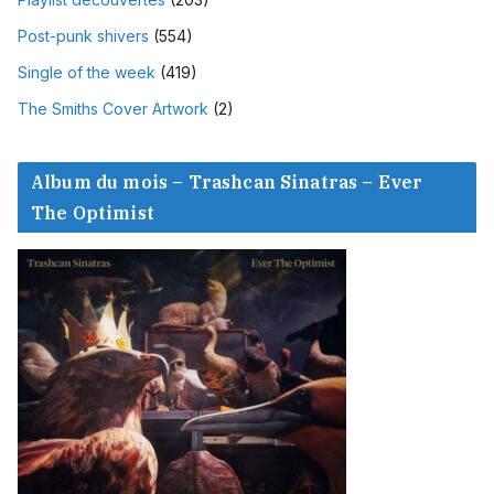
Post-punk shivers
(554)
Single of the week
(419)
The Smiths Cover Artwork
(2)
Album du mois – Trashcan Sinatras – Ever
The Optimist