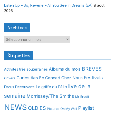
Listen Up – So, Reverie – All You See In Dreams (EP)
8 août
2026
Archives
A
r
c
Étiquettes
h
i
BREVES
Albums du mois
Activités très souterraines
v
Festivals
Curiosities
e
En Concert Chez Nous
Covers
s
live de la
La griffe du Félin
Focus Découverte
semaine
Morrissey/The Smiths
Mr Erudit
NEWS
OLDIES
Playlist
Pictures On My Wall