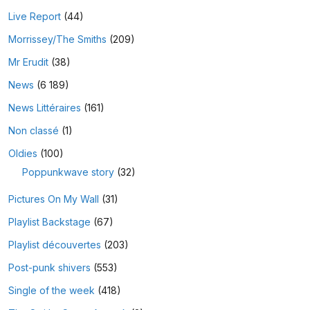
Live Report
(44)
Morrissey/The Smiths
(209)
Mr Erudit
(38)
News
(6 189)
News Littéraires
(161)
Non classé
(1)
Oldies
(100)
Poppunkwave story
(32)
Pictures On My Wall
(31)
Playlist Backstage
(67)
Playlist découvertes
(203)
Post-punk shivers
(553)
Single of the week
(418)