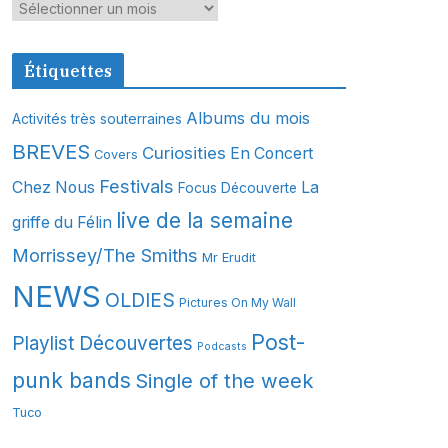
A
r
c
Étiquettes
h
i
Albums du mois
Activités très souterraines
v
BREVES
Curiosities
En Concert
Covers
e
s
Festivals
Chez Nous
La
Focus Découverte
live de la semaine
griffe du Félin
Morrissey/The Smiths
Mr Erudit
NEWS
OLDIES
Pictures On My Wall
Post-
Playlist Découvertes
Podcasts
punk bands
Single of the week
Tuco