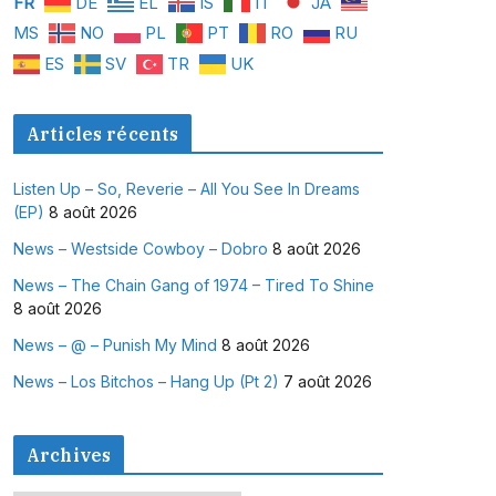
FR
DE
EL
IS
IT
JA
MS
NO
PL
PT
RO
RU
ES
SV
TR
UK
Articles récents
Listen Up – So, Reverie – All You See In Dreams
(EP)
8 août 2026
News – Westside Cowboy – Dobro
8 août 2026
News – The Chain Gang of 1974 – Tired To Shine
8 août 2026
News – @ – Punish My Mind
8 août 2026
News – Los Bitchos – Hang Up (Pt 2)
7 août 2026
Archives