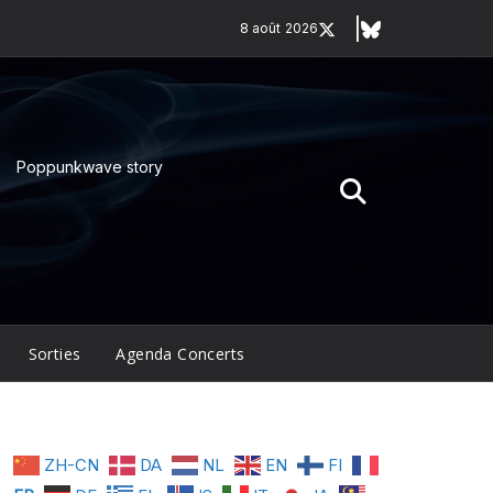
8 août 2026
Poppunkwave story
Sorties
Agenda Concerts
ZH-CN
DA
NL
EN
FI