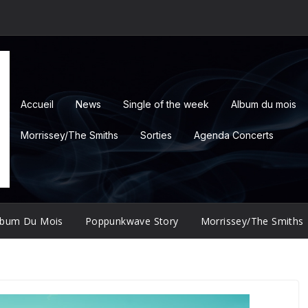
Accueil
News
Single of the week
Album du mois
Morrissey/The Smiths
Sorties
Agenda Concerts
lbum Du Mois
Poppunkwave Story
Morrissey/The Smiths