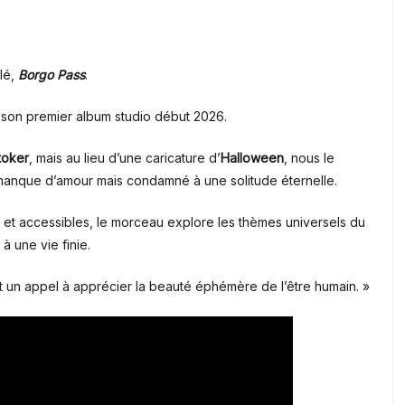
ulé,
Borgo Pass
.
 son premier album studio début 2026.
toker
, mais au lieu d’une caricature d’
Halloween
, nous le
anque d’amour mais condamné à une solitude éternelle.
 et accessibles, le morceau explore les thèmes universels du
à une vie finie.
ire et un appel à apprécier la beauté éphémère de l’être humain.
»