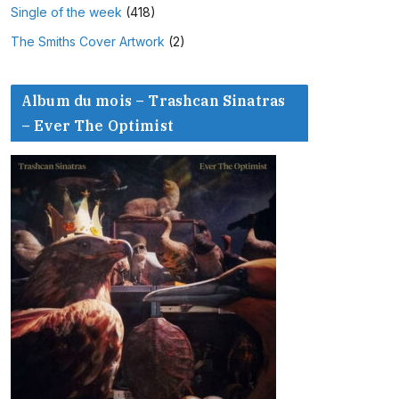
Single of the week
(418)
The Smiths Cover Artwork
(2)
Album du mois – Trashcan Sinatras
– Ever The Optimist