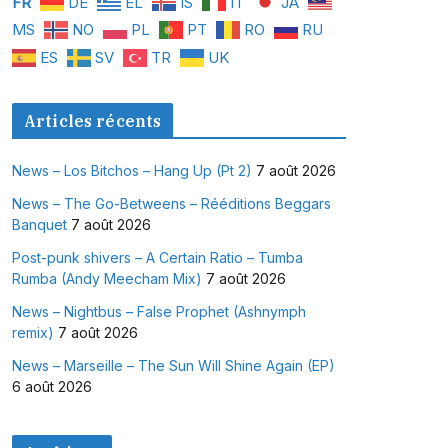
FR
DE
EL
IS
IT
JA
MS
NO
PL
PT
RO
RU
ES
SV
TR
UK
Articles récents
News – Los Bitchos – Hang Up (Pt 2)
7 août 2026
News – The Go-Betweens – Rééditions Beggars
Banquet
7 août 2026
Post-punk shivers – A Certain Ratio – Tumba
Rumba (Andy Meecham Mix)
7 août 2026
News – Nightbus – False Prophet (Ashnymph
remix)
7 août 2026
News – Marseille – The Sun Will Shine Again (EP)
6 août 2026