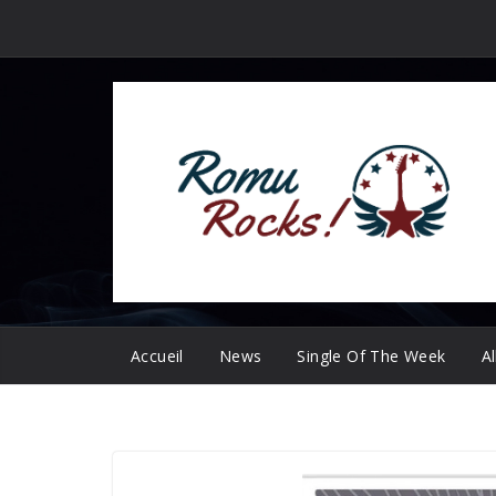
Passer
au
contenu
Accueil
News
Single Of The Week
A