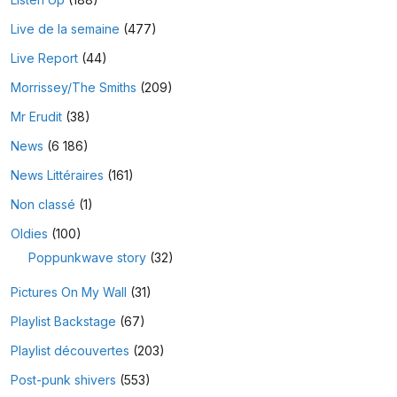
Live de la semaine
(477)
Live Report
(44)
Morrissey/The Smiths
(209)
Mr Erudit
(38)
News
(6 186)
News Littéraires
(161)
Non classé
(1)
Oldies
(100)
Poppunkwave story
(32)
Pictures On My Wall
(31)
Playlist Backstage
(67)
Playlist découvertes
(203)
Post-punk shivers
(553)