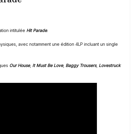
tion intitulée
Hit Parade
.
physiques, avec notamment une édition 4LP incluant un single
iques
Our House
,
It Must Be Love
,
Baggy Trousers
,
Lovestruck