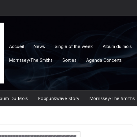
Accueil
News
Single of the week
Album du mois
Morrissey/The Smiths
Sorties
Agenda Concerts
lbum Du Mois
Poppunkwave Story
Morrissey/The Smiths