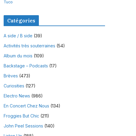
Tuco
Catégories
A side / B side
(39)
Activités très souterraines
(54)
Album du mois
(109)
Backstage – Podcasts
(17)
Brèves
(473)
Curiosities
(127)
Electro News
(986)
En Concert Chez Nous
(134)
Froggies But Chic
(211)
John Peel Sessions
(140)
Listen Up
(188)