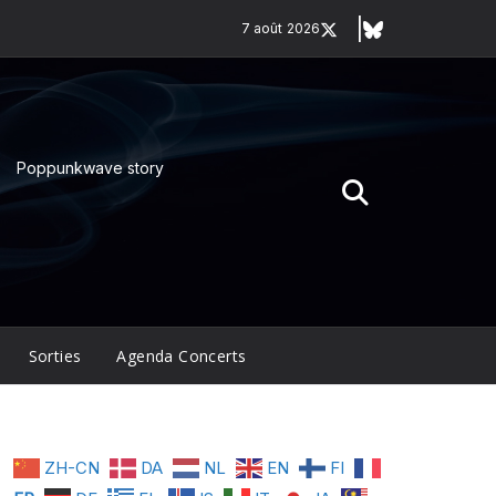
7 août 2026
Poppunkwave story
Sorties
Agenda Concerts
ZH-CN
DA
NL
EN
FI