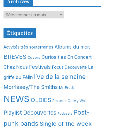
Archives
A
r
c
Étiquettes
h
i
Albums du mois
Activités très souterraines
v
BREVES
Curiosities
En Concert
Covers
e
s
Festivals
Chez Nous
La
Focus Découverte
live de la semaine
griffe du Félin
Morrissey/The Smiths
Mr Erudit
NEWS
OLDIES
Pictures On My Wall
Post-
Playlist Découvertes
Podcasts
punk bands
Single of the week