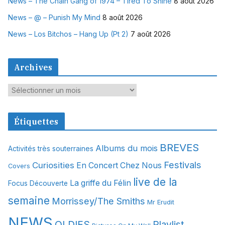
News – The Chain Gang of 1974 – Tired To Shine
8 août 2026
News – @ – Punish My Mind
8 août 2026
News – Los Bitchos – Hang Up (Pt 2)
7 août 2026
Archives
A
r
c
Étiquettes
h
i
BREVES
Albums du mois
Activités très souterraines
v
Festivals
Curiosities
e
En Concert Chez Nous
Covers
s
live de la
La griffe du Félin
Focus Découverte
semaine
Morrissey/The Smiths
Mr Erudit
NEWS
OLDIES
Playlist