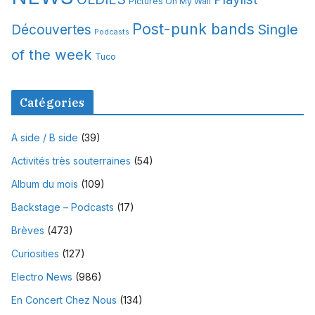
Pictures On My Wall
Post-punk bands
Single
Découvertes
Podcasts
of the week
Tuco
Catégories
A side / B side
(39)
Activités très souterraines
(54)
Album du mois
(109)
Backstage – Podcasts
(17)
Brèves
(473)
Curiosities
(127)
Electro News
(986)
En Concert Chez Nous
(134)