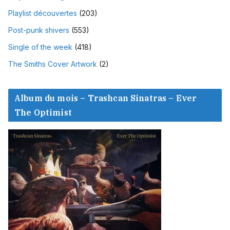
Playlist découvertes
(203)
Post-punk shivers
(553)
Single of the week
(418)
The Smiths Cover Artwork
(2)
Album du mois – Trashcan Sinatras – Ever
The Optimist