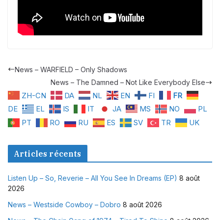
News – WARFIELD – Only Shadows
News – The Damned – Not Like Everybody Else
ZH-CN
DA
NL
EN
FI
FR
DE
EL
IS
IT
JA
MS
NO
PL
PT
RO
RU
ES
SV
TR
UK
Articles récents
Listen Up – So, Reverie – All You See In Dreams (EP)
8 août
2026
News – Westside Cowboy – Dobro
8 août 2026