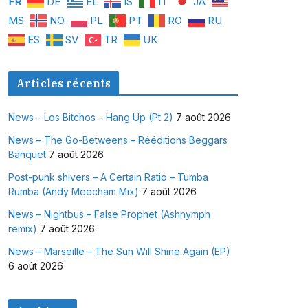
FR
DE
EL
IS
IT
JA
MS
NO
PL
PT
RO
RU
ES
SV
TR
UK
Articles récents
News – Los Bitchos – Hang Up (Pt 2)
7 août 2026
News – The Go-Betweens – Rééditions Beggars
Banquet
7 août 2026
Post-punk shivers – A Certain Ratio – Tumba
Rumba (Andy Meecham Mix)
7 août 2026
News – Nightbus – False Prophet (Ashnymph
remix)
7 août 2026
News – Marseille – The Sun Will Shine Again (EP)
6 août 2026