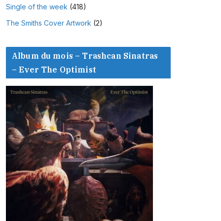
Single of the week
(418)
The Smiths Cover Artwork
(2)
Album du mois – Trashcan Sinatras
– Ever The Optimist