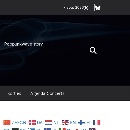
7 août 2026
Poppunkwave story
Sorties
Agenda Concerts
ZH-CN
DA
NL
EN
FI