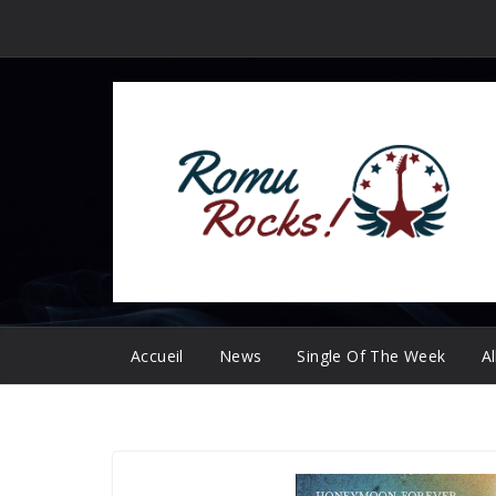
Passer
au
contenu
Accueil
News
Single Of The Week
A