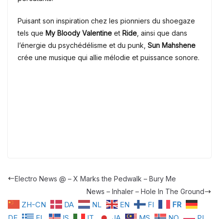
Puisant son inspiration chez les pionniers du shoegaze
tels que
My Bloody Valentine
et
Ride
, ainsi que dans
l’énergie du psychédélisme et du punk,
Sun Mahshene
crée une musique qui allie mélodie et puissance sonore.
Electro News @ – X Marks the Pedwalk – Bury Me
News – Inhaler – Hole In The Ground
ZH-CN
DA
NL
EN
FI
FR
DE
EL
IS
IT
JA
MS
NO
PL