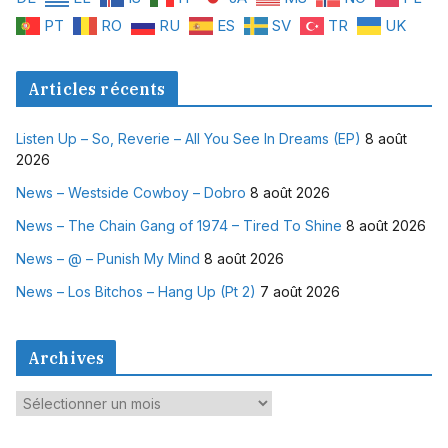
PT
RO
RU
ES
SV
TR
UK
Articles récents
Listen Up – So, Reverie – All You See In Dreams (EP)
8 août
2026
News – Westside Cowboy – Dobro
8 août 2026
News – The Chain Gang of 1974 – Tired To Shine
8 août 2026
News – @ – Punish My Mind
8 août 2026
News – Los Bitchos – Hang Up (Pt 2)
7 août 2026
Archives
A
r