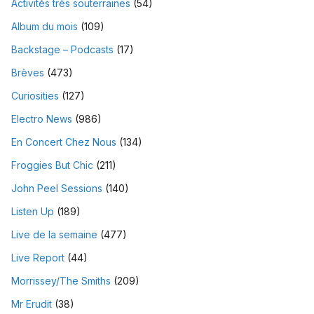
Activités très souterraines
(54)
Album du mois
(109)
Backstage – Podcasts
(17)
Brèves
(473)
Curiosities
(127)
Electro News
(986)
En Concert Chez Nous
(134)
Froggies But Chic
(211)
John Peel Sessions
(140)
Listen Up
(189)
Live de la semaine
(477)
Live Report
(44)
Morrissey/The Smiths
(209)
Mr Erudit
(38)