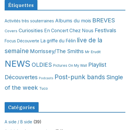
c
Étiquettes
h
i
BREVES
Albums du mois
Activités très souterraines
v
Festivals
Curiosities
e
En Concert Chez Nous
Covers
s
live de la
La griffe du Félin
Focus Découverte
semaine
Morrissey/The Smiths
Mr Erudit
NEWS
OLDIES
Playlist
Pictures On My Wall
Post-punk bands
Single
Découvertes
Podcasts
of the week
Tuco
Catégories
A side / B side
(39)