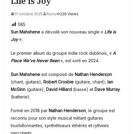
Life Is Joy
31 octobre 2025
Romu
226 Views
585
Sun Mahshene
a dévoilé son nouveau single «
Life is
Joy
».
Le premier album du groupe indie rock
dublinois,
«
A
Place We’ve Never Been
», est sorti en 2024.
Sun Mahshene
est composé de
Nathan Henderson
(chant, guitare),
Robert Crosbie
(guitare, chant),
Ian
McGinn
(guitare),
David Hilliard
(basse) et
Dave Murray
(batterie).
Formé en 2018 par
Nathan Henderson
, le groupe est
reconnu pour son style musical mêlant guitares
tourbillonnantes, synthétiseurs éthérés et rythmes
percutants.