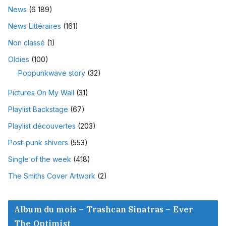
News
(6 189)
News Littéraires
(161)
Non classé
(1)
Oldies
(100)
Poppunkwave story
(32)
Pictures On My Wall
(31)
Playlist Backstage
(67)
Playlist découvertes
(203)
Post-punk shivers
(553)
Single of the week
(418)
The Smiths Cover Artwork
(2)
Album du mois – Trashcan Sinatras – Ever
The Optimist