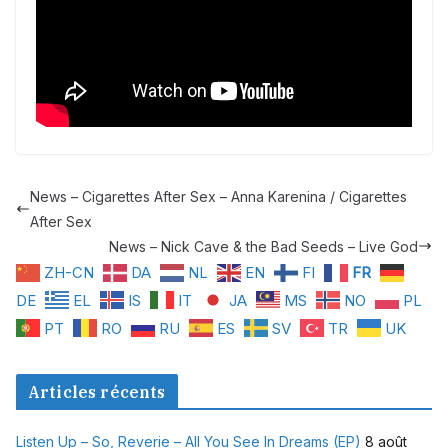
News – Cigarettes After Sex – Anna Karenina / Cigarettes
After Sex
News – Nick Cave & the Bad Seeds – Live God
ZH-CN
DA
NL
EN
FI
FR
DE
EL
IS
IT
JA
MS
NO
PL
PT
RO
RU
ES
SV
TR
UK
Articles récents
Listen Up – So, Reverie – All You See In Dreams (EP)
8 août