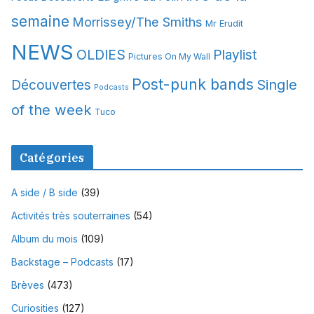
semaine
Morrissey/The Smiths
Mr Erudit
NEWS
OLDIES
Playlist
Pictures On My Wall
Post-punk bands
Single
Découvertes
Podcasts
of the week
Tuco
Catégories
A side / B side
(39)
Activités très souterraines
(54)
Album du mois
(109)
Backstage – Podcasts
(17)
Brèves
(473)
Curiosities
(127)