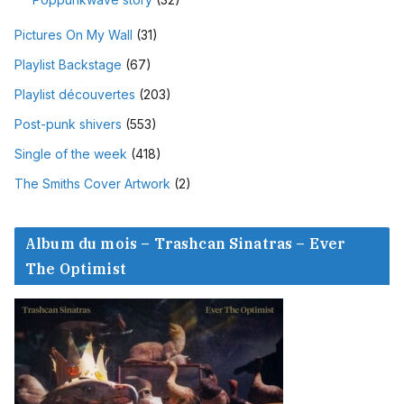
Pictures On My Wall
(31)
Playlist Backstage
(67)
Playlist découvertes
(203)
Post-punk shivers
(553)
Single of the week
(418)
The Smiths Cover Artwork
(2)
Album du mois – Trashcan Sinatras – Ever
The Optimist