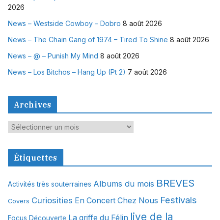
2026
News – Westside Cowboy – Dobro
8 août 2026
News – The Chain Gang of 1974 – Tired To Shine
8 août 2026
News – @ – Punish My Mind
8 août 2026
News – Los Bitchos – Hang Up (Pt 2)
7 août 2026
Archives
A
r
c
Étiquettes
h
i
BREVES
Albums du mois
Activités très souterraines
v
Festivals
Curiosities
e
En Concert Chez Nous
Covers
s
live de la
La griffe du Félin
Focus Découverte