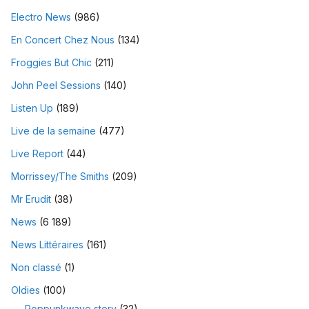
Electro News
(986)
En Concert Chez Nous
(134)
Froggies But Chic
(211)
John Peel Sessions
(140)
Listen Up
(189)
Live de la semaine
(477)
Live Report
(44)
Morrissey/The Smiths
(209)
Mr Erudit
(38)
News
(6 189)
News Littéraires
(161)
Non classé
(1)
Oldies
(100)
Poppunkwave story
(32)