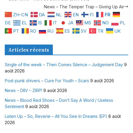
News – The Temper Trap – Giving Up Air
ZH-CN
DA
NL
EN
FI
FR
DE
EL
IS
IT
JA
MS
NO
PL
PT
RO
RU
ES
SV
TR
UK
Articles récents
Single of the week – Then Comes Silence – Judgement Day
9
août 2026
Post-punk shivers – Cure For Youth – Scars
9 août 2026
News – DIIV – ZIRP!
9 août 2026
News – Blood Red Shoes – Don’t Say A Word / Useless
Sentiment
9 août 2026
Listen Up – So, Reverie – All You See In Dreams (EP)
8 août
2026