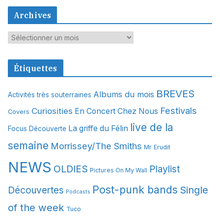
Archives
A
r
c
Étiquettes
h
i
BREVES
Albums du mois
Activités très souterraines
v
Festivals
Curiosities
e
En Concert Chez Nous
Covers
s
live de la
La griffe du Félin
Focus Découverte
semaine
Morrissey/The Smiths
Mr Erudit
NEWS
OLDIES
Playlist
Pictures On My Wall
Post-punk bands
Single
Découvertes
Podcasts
of the week
Tuco