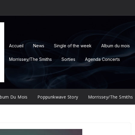
Accueil
News
Single of the week
Album du mois
Morrissey/The Smiths
Sorties
Agenda Concerts
lbum Du Mois
Poppunkwave Story
Morrissey/The Smiths