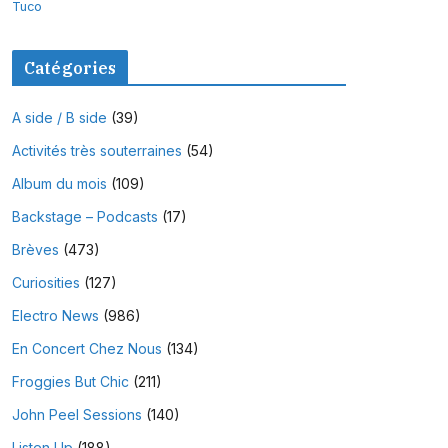
Tuco
Catégories
A side / B side
(39)
Activités très souterraines
(54)
Album du mois
(109)
Backstage – Podcasts
(17)
Brèves
(473)
Curiosities
(127)
Electro News
(986)
En Concert Chez Nous
(134)
Froggies But Chic
(211)
John Peel Sessions
(140)
Listen Up
(188)