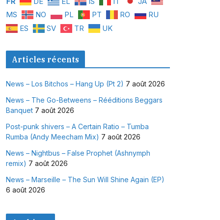
FR
DE
EL
IS
IT
JA
MS
NO
PL
PT
RO
RU
ES
SV
TR
UK
Articles récents
News – Los Bitchos – Hang Up (Pt 2)
7 août 2026
News – The Go-Betweens – Rééditions Beggars
Banquet
7 août 2026
Post-punk shivers – A Certain Ratio – Tumba
Rumba (Andy Meecham Mix)
7 août 2026
News – Nightbus – False Prophet (Ashnymph
remix)
7 août 2026
News – Marseille – The Sun Will Shine Again (EP)
6 août 2026