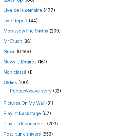
Live de la semaine
(477)
Live Report
(44)
Morrissey/The Smiths
(209)
Mr Erudit
(38)
News
(6 186)
News Littéraires
(161)
Non classé
(1)
Oldies
(100)
Poppunkwave story
(32)
Pictures On My Wall
(31)
Playlist Backstage
(67)
Playlist découvertes
(203)
Post-punk shivers
(553)