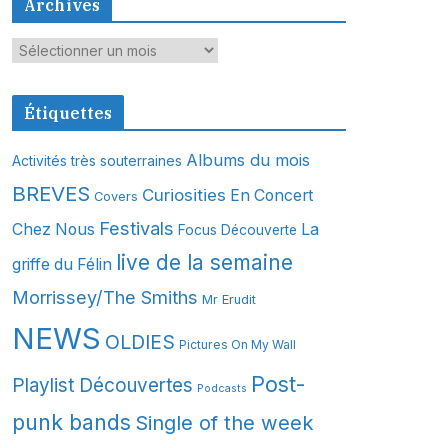
Archives
A
r
c
Étiquettes
h
i
Albums du mois
Activités très souterraines
v
BREVES
Curiosities
En Concert
Covers
e
s
Festivals
Chez Nous
La
Focus Découverte
live de la semaine
griffe du Félin
Morrissey/The Smiths
Mr Erudit
NEWS
OLDIES
Pictures On My Wall
Post-
Playlist Découvertes
Podcasts
punk bands
Single of the week