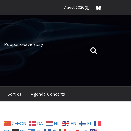
7 août 2026
Poppunkwave story
Sorties
Agenda Concerts
ZH-CN
DA
NL
EN
FI