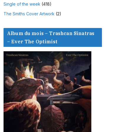
Single of the week
(418)
The Smiths Cover Artwork
(2)
Album du mois – Trashcan Sinatras
– Ever The Optimist