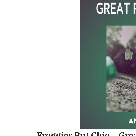
Froggies But Chic – Gre