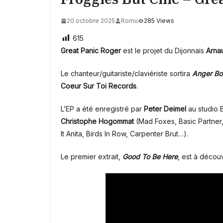
20 octobre 2025
Romu
285 Views
615
Great Panic Roger
est le projet du Dijonnais
Arna
Le chanteur/guitariste/claviériste sortira
Anger Bo
Coeur Sur Toi Records
.
L’EP a été enregistré par
Peter Deimel
au studio 
Christophe Hogommat
(Mad Foxes, Basic Partner
It Anita, Birds In Row, Carpenter Brut…).
Le premier extrait,
Good To Be Here
, est à découv