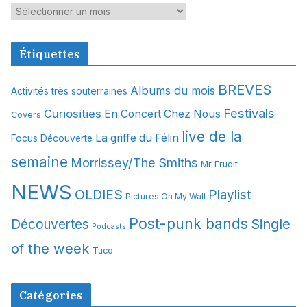
A
r
c
Étiquettes
h
i
BREVES
Albums du mois
Activités très souterraines
v
Festivals
Curiosities
e
En Concert Chez Nous
Covers
s
live de la
La griffe du Félin
Focus Découverte
semaine
Morrissey/The Smiths
Mr Erudit
NEWS
OLDIES
Playlist
Pictures On My Wall
Post-punk bands
Single
Découvertes
Podcasts
of the week
Tuco
Catégories