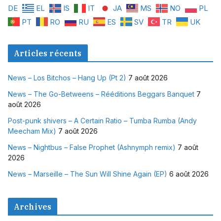
DE
EL
IS
IT
JA
MS
NO
PL
PT
RO
RU
ES
SV
TR
UK
Articles récents
News – Los Bitchos – Hang Up (Pt 2)
7 août 2026
News – The Go-Betweens – Rééditions Beggars Banquet
7
août 2026
Post-punk shivers – A Certain Ratio – Tumba Rumba (Andy
Meecham Mix)
7 août 2026
News – Nightbus – False Prophet (Ashnymph remix)
7 août
2026
News – Marseille – The Sun Will Shine Again (EP)
6 août 2026
Archives