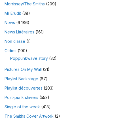
Morrissey/The Smiths
(209)
Mr Erudit
(38)
News
(6 186)
News Littéraires
(161)
Non classé
(1)
Oldies
(100)
Poppunkwave story
(32)
Pictures On My Wall
(31)
Playlist Backstage
(67)
Playlist découvertes
(203)
Post-punk shivers
(553)
Single of the week
(418)
The Smiths Cover Artwork
(2)