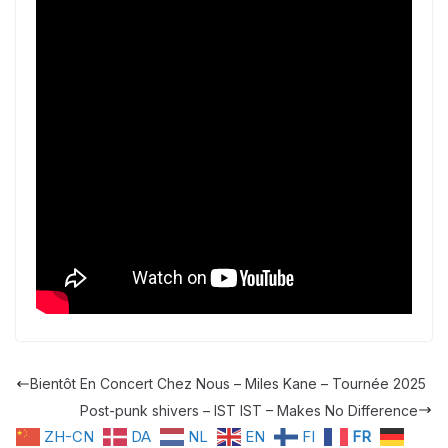
Bientôt En Concert Chez Nous – Miles Kane – Tournée 2025
Post-punk shivers – IST IST – Makes No Difference
ZH-CN
DA
NL
EN
FI
FR