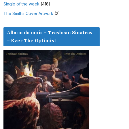
Single of the week
(418)
The Smiths Cover Artwork
(2)
Album du mois – Trashcan Sinatras
– Ever The Optimist