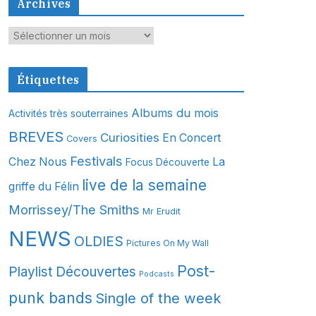
Archives
A
r
c
Étiquettes
h
i
Albums du mois
Activités très souterraines
v
BREVES
Curiosities
En Concert
Covers
e
s
Festivals
Chez Nous
La
Focus Découverte
live de la semaine
griffe du Félin
Morrissey/The Smiths
Mr Erudit
NEWS
OLDIES
Pictures On My Wall
Post-
Playlist Découvertes
Podcasts
punk bands
Single of the week