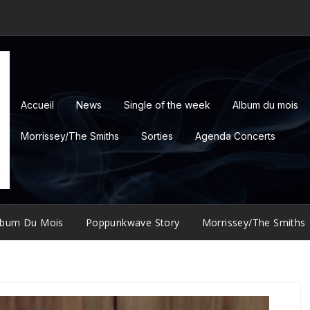
Accueil
News
Single of the week
Album du mois
Morrissey/The Smiths
Sorties
Agenda Concerts
lbum Du Mois
Poppunkwave Story
Morrissey/The Smiths