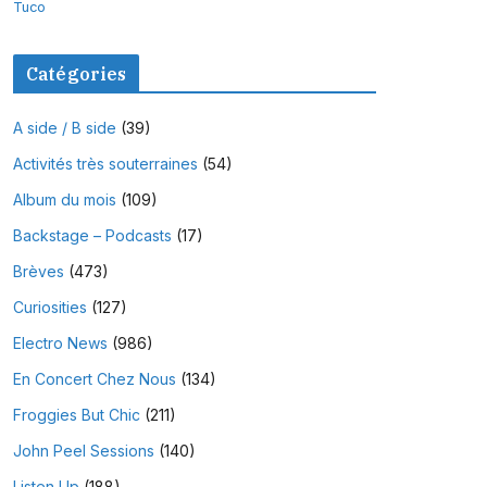
Tuco
Catégories
A side / B side
(39)
Activités très souterraines
(54)
Album du mois
(109)
Backstage – Podcasts
(17)
Brèves
(473)
Curiosities
(127)
Electro News
(986)
En Concert Chez Nous
(134)
Froggies But Chic
(211)
John Peel Sessions
(140)
Listen Up
(188)