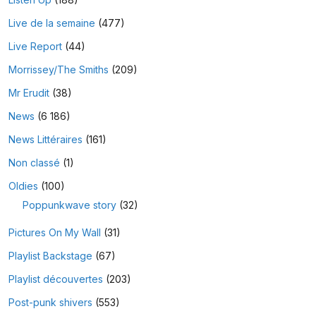
Live de la semaine
(477)
Live Report
(44)
Morrissey/The Smiths
(209)
Mr Erudit
(38)
News
(6 186)
News Littéraires
(161)
Non classé
(1)
Oldies
(100)
Poppunkwave story
(32)
Pictures On My Wall
(31)
Playlist Backstage
(67)
Playlist découvertes
(203)
Post-punk shivers
(553)