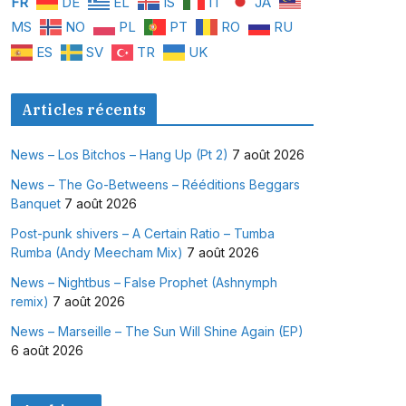
FR
DE
EL
IS
IT
JA
MS
NO
PL
PT
RO
RU
ES
SV
TR
UK
Articles récents
News – Los Bitchos – Hang Up (Pt 2)
7 août 2026
News – The Go-Betweens – Rééditions Beggars
Banquet
7 août 2026
Post-punk shivers – A Certain Ratio – Tumba
Rumba (Andy Meecham Mix)
7 août 2026
News – Nightbus – False Prophet (Ashnymph
remix)
7 août 2026
News – Marseille – The Sun Will Shine Again (EP)
6 août 2026