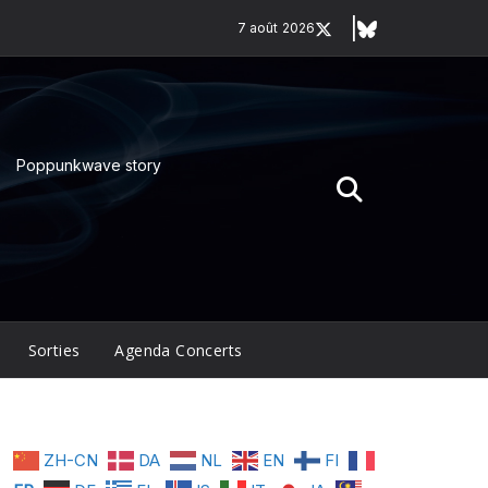
7 août 2026
Poppunkwave story
Sorties
Agenda Concerts
ZH-CN
DA
NL
EN
FI