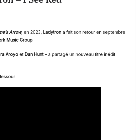
me’s Arrow
, en 2023,
Ladytron
a fait son retour en septembre
erk Music Group
.
ira Aroyo
et
Dan Hunt
– a partagé un nouveau titre inédit
dessous: