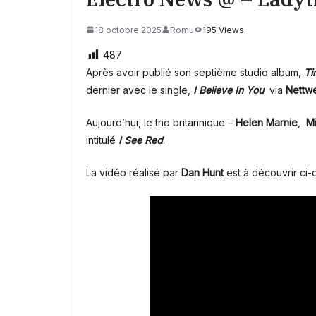
18 octobre 2025
Romu
195 Views
487
Après avoir publié son septième studio album,
Ti
dernier avec le single,
I Believe In You
via
Nettw
Aujourd’hui, le trio britannique –
Helen Marnie
,
M
intitulé
I See Red
.
La vidéo réalisé par
Dan Hunt
est à découvrir ci-