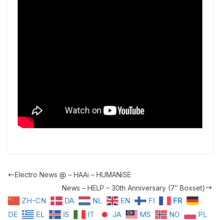
Electro News @ – HAAi – HUMANiSE
News – HELP – 30th Anniversary (7″ Boxset)
ZH-CN
DA
NL
EN
FI
FR
DE
EL
IS
IT
JA
MS
NO
PL