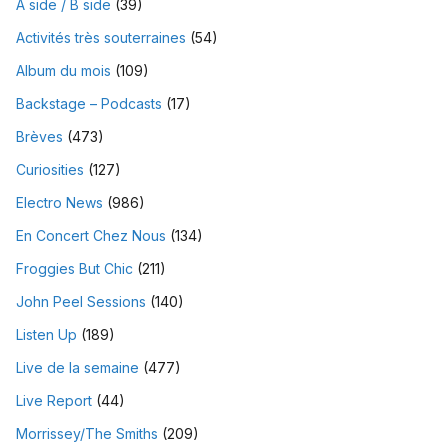
A side / B side
(39)
Activités très souterraines
(54)
Album du mois
(109)
Backstage – Podcasts
(17)
Brèves
(473)
Curiosities
(127)
Electro News
(986)
En Concert Chez Nous
(134)
Froggies But Chic
(211)
John Peel Sessions
(140)
Listen Up
(189)
Live de la semaine
(477)
Live Report
(44)
Morrissey/The Smiths
(209)