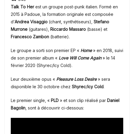
Talk To Her
est un groupe post-punk italien. Formé en
2015 à Padoue, la formation originale est composée
d’
Andrea Visaggio
(chant, synthétiseurs),
Stefano
Murrone
(guitares),
Riccardo Massaro
(basse) et
Francesco Zambon
(batterie).
Le groupe a sorti son premier EP «
Home
» en 2018, suivi
de son premier album «
Love Will Come Again
» le 14
février 2020 (Shyrec/Icy Cold).
Leur deuxième opus «
Pleasure Loss Desire
» sera
disponible le 30 octobre chez
Shyrec
/
Icy Cold
.
Le premier single, «
PLD
» et son clip réalisé par
Daniel
Bagolin
, sont à découvrir ci-dessous: