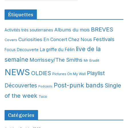
r
c
Étiquettes
h
i
BREVES
Albums du mois
Activités très souterraines
v
Festivals
Curiosities
e
En Concert Chez Nous
Covers
s
live de la
La griffe du Félin
Focus Découverte
semaine
Morrissey/The Smiths
Mr Erudit
NEWS
OLDIES
Playlist
Pictures On My Wall
Post-punk bands
Single
Découvertes
Podcasts
of the week
Tuco
Catégories