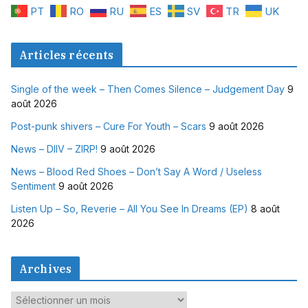
PT
RO
RU
ES
SV
TR
UK
Articles récents
Single of the week – Then Comes Silence – Judgement Day
9
août 2026
Post-punk shivers – Cure For Youth – Scars
9 août 2026
News – DIIV – ZIRP!
9 août 2026
News – Blood Red Shoes – Don’t Say A Word / Useless
Sentiment
9 août 2026
Listen Up – So, Reverie – All You See In Dreams (EP)
8 août
2026
Archives
A