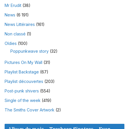
Mr Erudit
(38)
News
(6 191)
News Littéraires
(161)
Non classé
(1)
Oldies
(100)
Poppunkwave story
(32)
Pictures On My Wall
(31)
Playlist Backstage
(67)
Playlist découvertes
(203)
Post-punk shivers
(554)
Single of the week
(419)
The Smiths Cover Artwork
(2)
Album du mois – Trashcan Sinatras – Ever