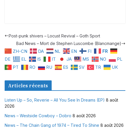
Post-punk shivers – Locust Revival – Goth Sport
Bad News – Mort de Stephen Luscombe (Blancmange)
ZH-CN
DA
NL
EN
FI
FR
DE
EL
IS
IT
JA
MS
NO
PL
PT
RO
RU
ES
SV
TR
UK
Articles récents
Listen Up – So, Reverie – All You See In Dreams (EP)
8 août
2026
News – Westside Cowboy – Dobro
8 août 2026
News – The Chain Gang of 1974 – Tired To Shine
8 août 2026