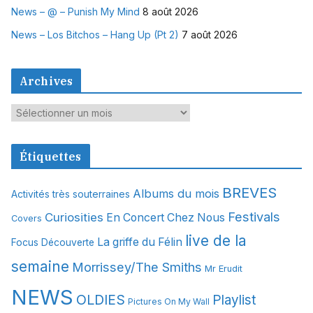
News – @ – Punish My Mind
8 août 2026
News – Los Bitchos – Hang Up (Pt 2)
7 août 2026
Archives
A
r
c
Étiquettes
h
i
BREVES
Albums du mois
Activités très souterraines
v
Festivals
Curiosities
e
En Concert Chez Nous
Covers
s
live de la
La griffe du Félin
Focus Découverte
semaine
Morrissey/The Smiths
Mr Erudit
NEWS
OLDIES
Playlist
Pictures On My Wall