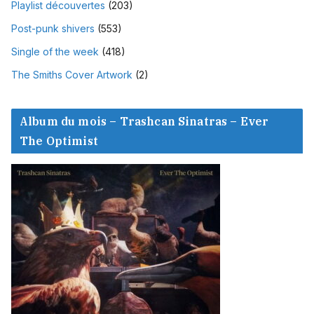
Playlist découvertes
(203)
Post-punk shivers
(553)
Single of the week
(418)
The Smiths Cover Artwork
(2)
Album du mois – Trashcan Sinatras – Ever
The Optimist